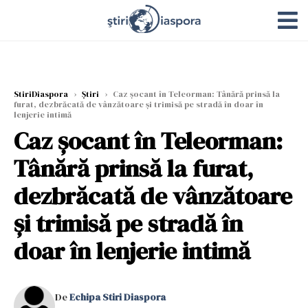
StiriDiaspora
›
Știri
›
Caz șocant în Teleorman: Tânără prinsă la
furat, dezbrăcată de vânzătoare și trimisă pe stradă în doar în
lenjerie intimă
Caz șocant în Teleorman:
Tânără prinsă la furat,
dezbrăcată de vânzătoare
și trimisă pe stradă în
doar în lenjerie intimă
De
Echipa Stiri Diaspora