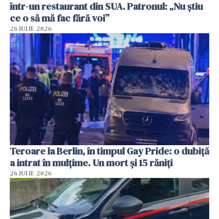
într-un restaurant din SUA. Patronul: „Nu știu
ce o să mă fac fără voi”
26 IULIE 2026
Teroare la Berlin, în timpul Gay Pride: o dubiță
a intrat în mulțime. Un mort și 15 răniți
26 IULIE 2026