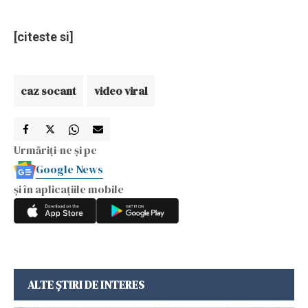
[citeste si]
caz socant
video viral
Urmăriți-ne și pe
Google News
și în aplicațiile mobile
ALTE ȘTIRI DE INTERES