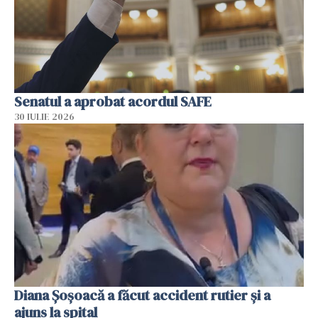
Senatul a aprobat acordul SAFE
30 IULIE 2026
Diana Șoșoacă a făcut accident rutier și a
ajuns la spital