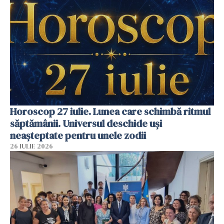
Horoscop 27 iulie. Lunea care schimbă ritmul
săptămânii. Universul deschide uși
neașteptate pentru unele zodii
26 IULIE 2026