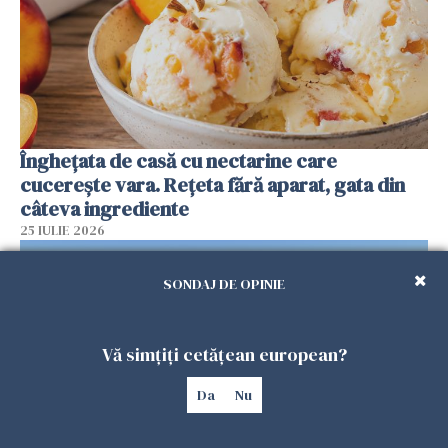
Înghețata de casă cu nectarine care
cucerește vara. Rețeta fără aparat, gata din
câteva ingrediente
25 IULIE 2026
SONDAJ DE OPINIE
Vă simțiți cetățean european?
Da
Nu