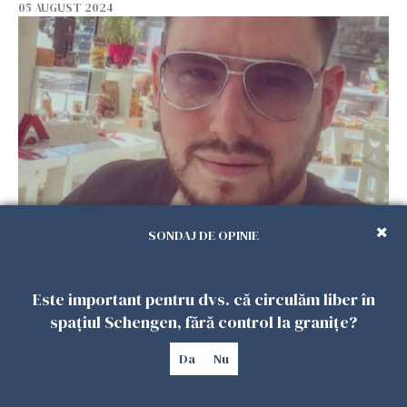
05 AUGUST 2024
Cauza morții lui Andrei Versace. Au ieșit
SONDAJ DE OPINIE
rezultatele autopsiei
31 IULIE 2024
Este important pentru dvs. că circulăm liber în
spațiul Schengen, fără control la granițe?
Da
Nu