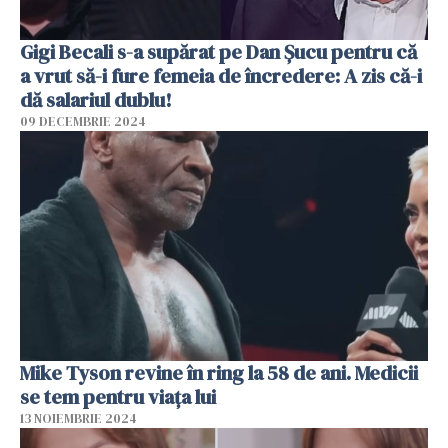
Gigi Becali s-a supărat pe Dan Șucu pentru că
a vrut să-i fure femeia de încredere: A zis că-i
dă salariul dublu!
09 DECEMBRIE 2024
Mike Tyson revine în ring la 58 de ani. Medicii
se tem pentru viața lui
13 NOIEMBRIE 2024