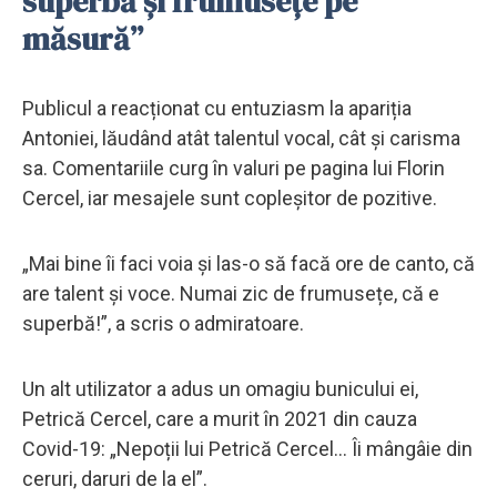
superbă și frumusețe pe
măsură”
Publicul a reacționat cu entuziasm la apariția
Antoniei, lăudând atât talentul vocal, cât și carisma
sa. Comentariile curg în valuri pe pagina lui Florin
Cercel, iar mesajele sunt copleșitor de pozitive.
„Mai bine îi faci voia și las-o să facă ore de canto, că
are talent și voce. Numai zic de frumusețe, că e
superbă!”, a scris o admiratoare.
Un alt utilizator a adus un omagiu bunicului ei,
Petrică Cercel, care a murit în 2021 din cauza
Covid-19: „Nepoții lui Petrică Cercel... Îi mângâie din
ceruri, daruri de la el”.