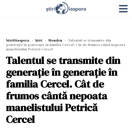
StiriDiaspora
›
Știri
›
Monden
›
Talentul se transmite din
generație în generație în familia Cercel. Cât de frumos cântă nepoata
manelistului Petrică Cercel
Talentul se transmite din
generație în generație în
familia Cercel. Cât de
frumos cântă nepoata
manelistului Petrică
Cercel