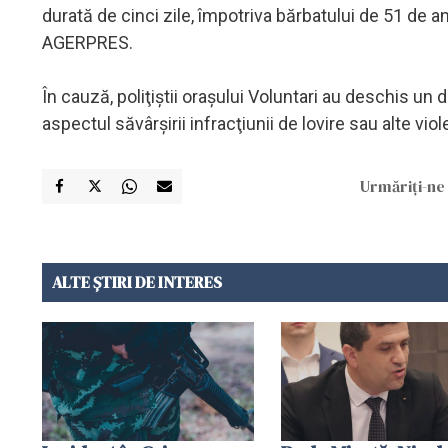
durată de cinci zile, împotriva bărbatului de 51 de an
AGERPRES.
În cauză, poliţiştii oraşului Voluntari au deschis u
aspectul săvârşirii infracţiunii de lovire sau alte vi
Urmăriți-ne 
ALTE ȘTIRI DE INTERES