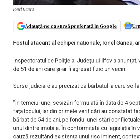
Ionel Ganea
Adaugă-ne ca sursă preferată în Google
Urm
Fostul atacant al echipei naționale, Ionel Ganea, ar
Inspectoratul de Poliţie al Judeţului Ilfov a anunţat,
de 51 de ani care şi-ar fi agresat fizic un vecin.
Surse judiciare au precizat că bărbatul la care se fac
"În temeiul unei sesizări formulată în data de 4 septe
faţa locului, iar din primele verificări au constatat fa
bărbat de 54 de ani, pe fondul unei stări conflictua
unul dintre imobile. În conformitate cu legislaţia în vi
cauză rezultând existenţa unui risc iminent, context 