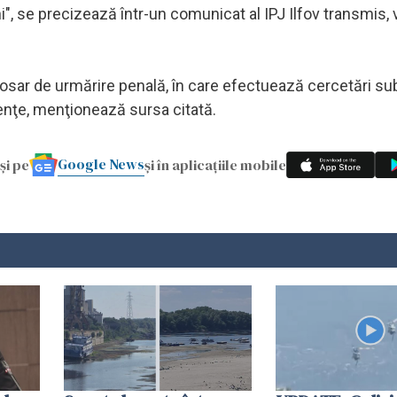
i", se precizează într-un comunicat al IPJ Ilfov transmis, v
n dosar de urmărire penală, în care efectuează cercetări su
olenţe, menţionează sursa citată.
Google News
și pe
și în aplicațiile mobile