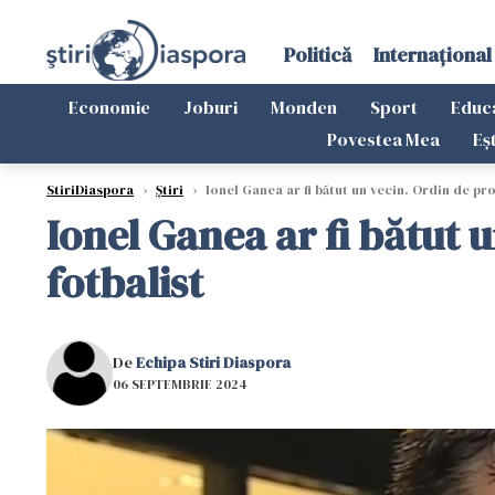
Politică
Internațional
Economie
Joburi
Monden
Sport
Educ
Povestea Mea
Eș
StiriDiaspora
›
Știri
›
Ionel Ganea ar fi bătut un vecin. Ordin de pro
Ionel Ganea ar fi bătut 
fotbalist
De
Echipa Stiri Diaspora
06 SEPTEMBRIE 2024