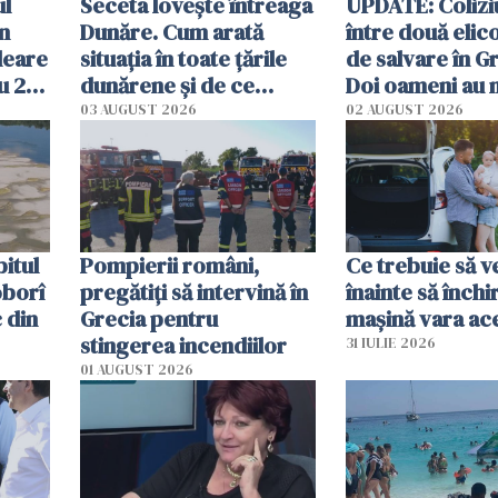
ul
Seceta lovește întreaga
UPDATE: Colizi
în
Dunăre. Cum arată
între două elic
leare
situația în toate țările
de salvare în Gr
u 2
dunărene și de ce
Doi oameni au 
ecută
România resimte
03 AUGUST 2026
02 AUGUST 2026
efectele, deși a plouat
în iulie
itul
Pompierii români,
Ce trebuie să ve
oborî
pregătiţi să intervină în
înainte să închi
 din
Grecia pentru
mașină vara ac
stingerea incendiilor
31 IULIE 2026
01 AUGUST 2026