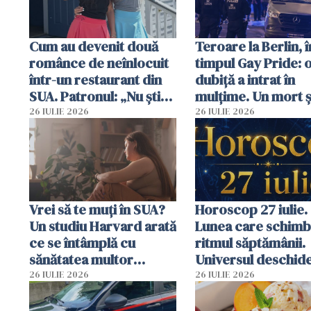
Cum au devenit două
Teroare la Berlin, î
românce de neînlocuit
timpul Gay Pride: 
într-un restaurant din
dubiță a intrat în
SUA. Patronul: „Nu știu
mulțime. Un mort ș
ce o să mă fac fără voi”
răniți
26 IULIE 2026
26 IULIE 2026
Vrei să te muți în SUA?
Horoscop 27 iulie.
Un studiu Harvard arată
Lunea care schim
ce se întâmplă cu
ritmul săptămânii.
sănătatea multor
Universul deschide
imigranți
neașteptate pentr
26 IULIE 2026
26 IULIE 2026
unele zodii