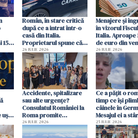
n
Român, în stare critică
Menajere și îngr
o
după ce a intrat într-o
în vizorul Fiscu
casă din Italia.
Italia. Aproape
i 15
Proprietarul spune că
de euro din veni
s-a apărat cu un cuțit
ascunși de autor
26 IULIE 2026
26 IULIE 2026
Accidente, spitalizare
Ce a pățit o ro
bă
sau alte urgențe?
timp ce își pli
Consulatul României la
câinele în Germ
 uși
Roma promite
Mesajul ei a stâr
u
intervenții în doar 24
dezbateri apri
26 IULIE 2026
25 IULIE 2026
de ore