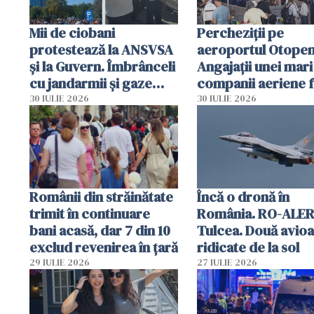
Mii de ciobani
Percheziții pe
protestează la ANSVSA
aeroportul Otopen
și la Guvern. Îmbrânceli
Angajații unei mari
cu jandarmii și gaze
companii aeriene 
lacrimogene
parfumuri, ceasuri 
30 IULIE 2026
30 IULIE 2026
mâncarea destinat
vânzării
Românii din străinătate
Încă o dronă în
trimit în continuare
România. RO-ALER
bani acasă, dar 7 din 10
Tulcea. Două avio
exclud revenirea în țară
ridicate de la sol
29 IULIE 2026
27 IULIE 2026