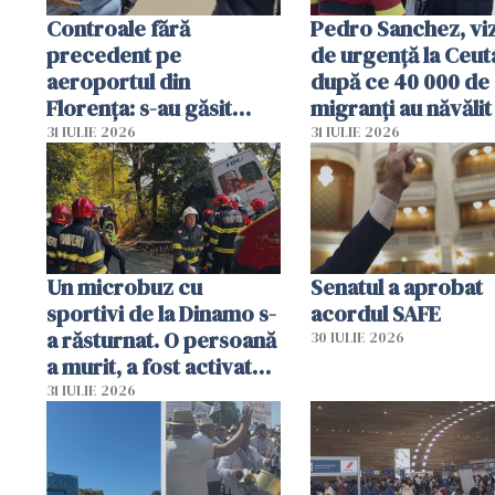
Controale fără
Pedro Sanchez, viz
precedent pe
de urgență la Ceut
aeroportul din
după ce 40 000 de
Florența: s-au găsit
migranți au năvălit
capete de aligator și o
teritoriul spaniol:
31 IULIE 2026
31 IULIE 2026
sumă imensă de bani
mobiliza toate
resursele"
Un microbuz cu
Senatul a aprobat
sportivi de la Dinamo s-
acordul SAFE
a răsturnat. O persoană
30 IULIE 2026
a murit, a fost activat
planul roșu de
31 IULIE 2026
intervenție