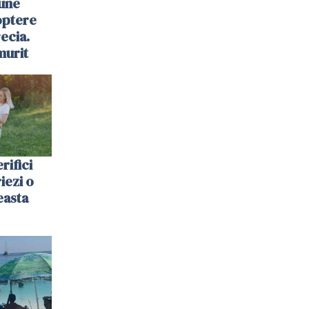
une
optere
ecia.
murit
rifici
riezi o
easta