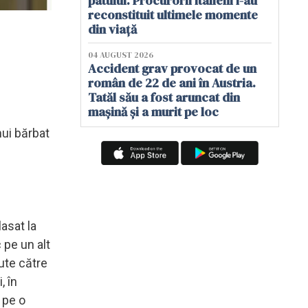
patului. Procurorii italieni i-au
reconstituit ultimele momente
din viață
04 AUGUST 2026
Accident grav provocat de un
român de 22 de ani în Austria.
Tatăl său a fost aruncat din
mașină și a murit pe loc
nui bărbat
lasat la
c pe un alt
ute către
, în
 pe o