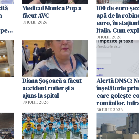
ită
Medicul Monica Pop a
100 de euro șez
a
făcut AVC
apă de la robine
euro, în stațiuni
31 IULIE 2026
 pe
Italia. Cum expl
 „Vom
autoritățile
31 IULIE 2026
Diana Șoșoacă a făcut
Alertă DNSC: N
accident rutier și a
înșelătorie pri
ajuns la spital
care golește co
românilor. Infr
30 IULIE 2026
folosesc numel
30 IULIE 2026
Ghișeul.ro și al 
Române