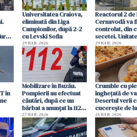
Universitatea Craiova,
Reactorul 2 de 
i.
eliminată din Liga
Cernavodă va fi
Campionilor, după 2-2
controlat, din 
furau
cu Levski Sofia
secetei. Unitate
și
deja oprită
29 IULIE 2026
29 IULIE 2026
ă
Mobilizare în Buzău.
Crumble cu pier
T în
Pompierii au efectuat
înghețată de van
ane
căutări, după ce un
Desertul verii c
bărbat a anunțat la 112
cucerește de l
că a văzut un obiect
lingură
27 IULIE 2026
26 IULIE 2026
luminos