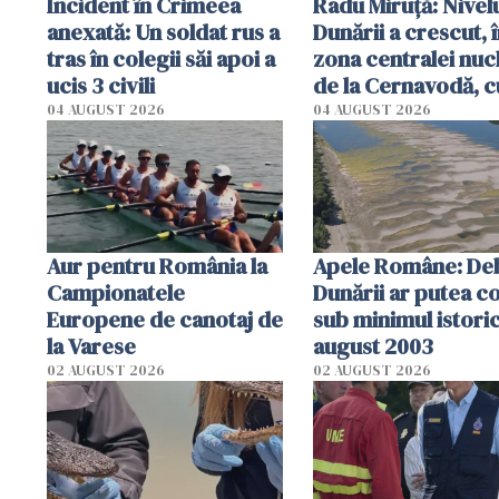
Incident în Crimeea
Radu Miruţă: Nivel
anexată: Un soldat rus a
Dunării a crescut, 
tras în colegii săi apoi a
zona centralei nuc
ucis 3 civili
de la Cernavodă, c
cm faţă de ziua tr
04 AUGUST 2026
04 AUGUST 2026
Aur pentru România la
Apele Române: Deb
Campionatele
Dunării ar putea c
Europene de canotaj de
sub minimul istoric
la Varese
august 2003
02 AUGUST 2026
02 AUGUST 2026