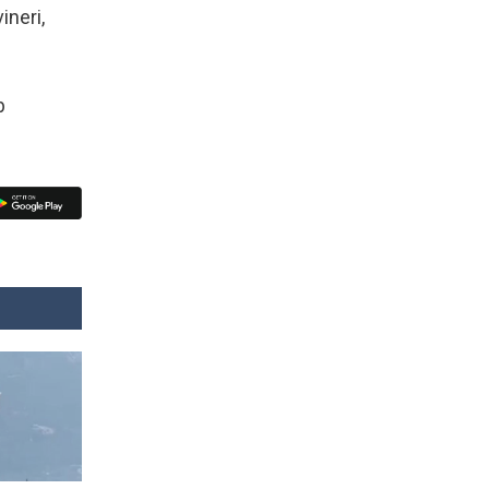
ineri,
b