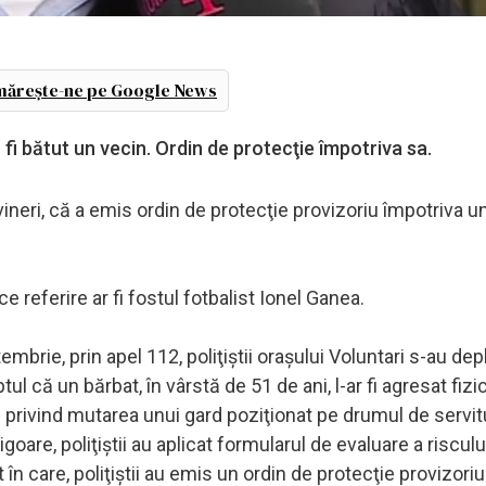
ărește-ne pe Google News
 fi bătut un vecin. Ordin de protecţie împotriva sa.
 vineri, că a emis ordin de protecţie provizoriu împotriva u
e referire ar fi fostul fotbalist Ionel Ganea.
mbrie, prin apel 112, poliţiştii oraşului Voluntari s-au dep
ptul că un bărbat, în vârstă de 51 de ani, l-ar fi agresat fizi
le privind mutarea unui gard poziţionat pe drumul de servit
goare, poliţiştii au aplicat formularul de evaluare a riscului
în care, poliţiştii au emis un ordin de protecţie provizoriu