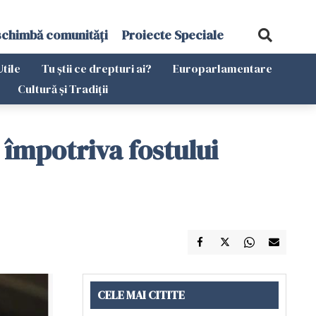
schimbă comunități
Proiecte Speciale
Utile
Tu știi ce drepturi ai?
Europarlamentare
Cultură și Tradiții
 împotriva fostului
CELE MAI CITITE