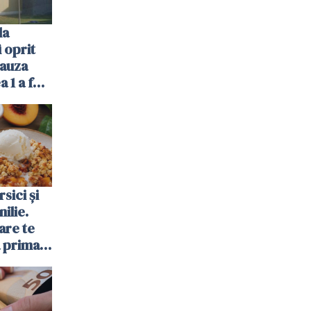
la
 oprit
cauza
a 1 a fost
sici și
ilie.
are te
a prima