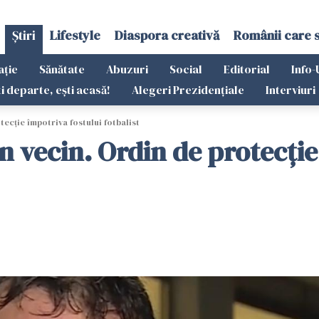
Știri
Lifestyle
Diaspora creativă
Românii care 
ație
Sănătate
Abuzuri
Social
Editorial
Info-
ti departe, ești acasă!
Alegeri Prezidențiale
Interviuri
tecţie împotriva fostului fotbalist
un vecin. Ordin de protecţie