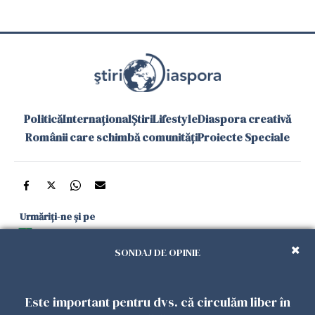
Politică
Internațional
Știri
Lifestyle
Diaspora creativă
Românii care schimbă comunități
Proiecte Speciale
Urmăriți-ne și pe
Google News
SONDAJ DE OPINIE
și în aplicațiile mobile
Este important pentru dvs. că circulăm liber în
Politica de
Politica
Gestionați
Contact
Declarație de