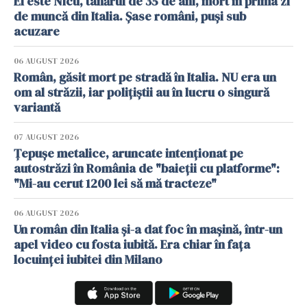
El este Nicu, tânărul de 35 de ani, mort în prima zi
de muncă din Italia. Șase români, puși sub
acuzare
06 AUGUST 2026
Român, găsit mort pe stradă în Italia. NU era un
om al străzii, iar polițiștii au în lucru o singură
variantă
07 AUGUST 2026
Țepușe metalice, aruncate intenționat pe
autostrăzi în România de "baieții cu platforme":
"Mi-au cerut 1200 lei să mă tracteze"
06 AUGUST 2026
Un român din Italia și-a dat foc în mașină, într-un
apel video cu fosta iubită. Era chiar în fața
locuinței iubitei din Milano