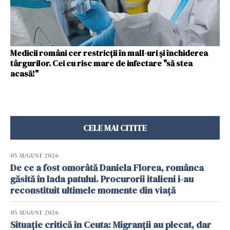
Medicii români cer restricţii în mall-uri şi închiderea
târgurilor. Cei cu risc mare de infectare "să stea
acasă!"
CELE MAI CITITE
05 AUGUST 2026
De ce a fost omorâtă Daniela Florea, românca
găsită în lada patului. Procurorii italieni i-au
reconstituit ultimele momente din viață
05 AUGUST 2026
Situație critică în Ceuta: Migranții au plecat, dar