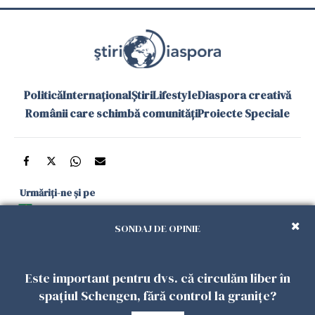
Politică
Internațional
Știri
Lifestyle
Diaspora creativă
Românii care schimbă comunități
Proiecte Speciale
Urmăriți-ne și pe
Google News
SONDAJ DE OPINIE
și în aplicațiile mobile
Este important pentru dvs. că circulăm liber în
Politica de
Politica
Gestionați
Contact
Declarație de
spațiul Schengen, fără control la granițe?
confidențialitate
Cookies
preferințele
accesibilitate