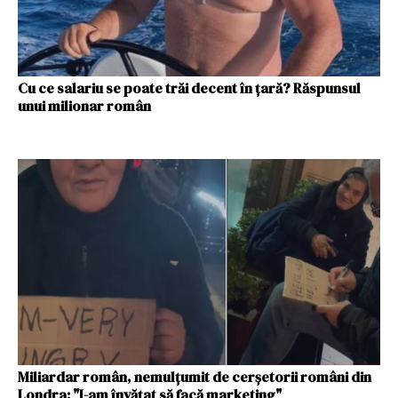
Cu ce salariu se poate trăi decent în țară? Răspunsul
unui milionar român
Miliardar român, nemulțumit de cerșetorii români din
Londra: "I-am învățat să facă marketing"