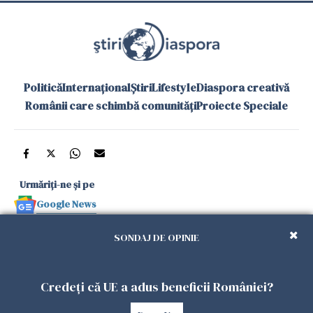
Politică
Internațional
Știri
Lifestyle
Diaspora creativă
Românii care schimbă comunități
Proiecte Speciale
Urmăriți-ne și pe
Google News
și în aplicațiile mobile
SONDAJ DE OPINIE
Politica de
Politica
Gestionați
Contact
Declarație de
Credeți că UE a adus beneficii României?
confidențialitate
Cookies
preferințele
accesibilitate