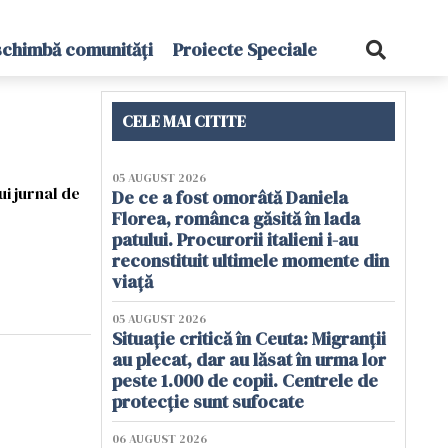
schimbă comunități
Proiecte Speciale
CELE MAI CITITE
05 AUGUST 2026
ui jurnal de
De ce a fost omorâtă Daniela
Florea, românca găsită în lada
patului. Procurorii italieni i-au
reconstituit ultimele momente din
viață
05 AUGUST 2026
Situație critică în Ceuta: Migranții
au plecat, dar au lăsat în urma lor
peste 1.000 de copii. Centrele de
protecție sunt sufocate
06 AUGUST 2026