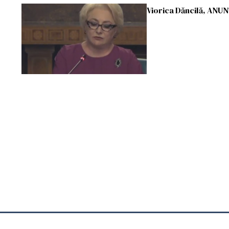
Viorica Dăncilă, AN