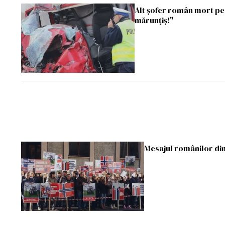
Alt șofer român mort p
mărunțiș!"
Mesajul românilor di