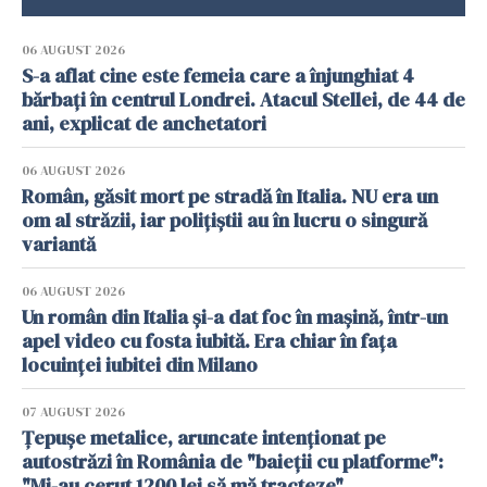
06 AUGUST 2026
S-a aflat cine este femeia care a înjunghiat 4
bărbați în centrul Londrei. Atacul Stellei, de 44 de
ani, explicat de anchetatori
06 AUGUST 2026
Român, găsit mort pe stradă în Italia. NU era un
om al străzii, iar polițiștii au în lucru o singură
variantă
06 AUGUST 2026
Un român din Italia și-a dat foc în mașină, într-un
apel video cu fosta iubită. Era chiar în fața
locuinței iubitei din Milano
07 AUGUST 2026
Țepușe metalice, aruncate intenționat pe
autostrăzi în România de "baieții cu platforme":
"Mi-au cerut 1200 lei să mă tracteze"