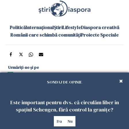
Politică
Internațional
Știri
Lifestyle
Diaspora creativă
Românii care schimbă comunități
Proiecte Speciale
Urmăriți-ne și pe
Google News
SONDAJ DE OPINIE
și în aplicațiile mobile
Este important pentru dvs. că circulăm liber în
Politica de
Politica
Gestionați
Contact
Declarație de
spațiul Schengen, fără control la granițe?
confidențialitate
Cookies
preferințele
accesibilitate
Da
Nu
Copyright 2026. Toate drepturile rezervate.