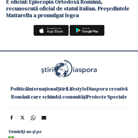
E oficial: Episcopia Ortodoxă Română,
recunoscută oficial de statul italian. Președintele
Mattarella a promulgat legea
Politică
Internațional
Știri
Lifestyle
Diaspora creativă
Românii care schimbă comunități
Proiecte Speciale
Urmăriți-ne și pe