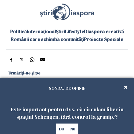
Politică
Internațional
Știri
Lifestyle
Diaspora creativă
Românii care schimbă comunități
Proiecte Speciale
Urmăriți-ne și pe
Google News
SONDAJ DE OPINIE
și în aplicațiile mobile
Este important pentru dvs. că circulăm liber în
Politica de
Politica
Gestionați
Contact
Declarație de
spațiul Schengen, fără control la granițe?
confidențialitate
Cookies
preferințele
accesibilitate
Da
Nu