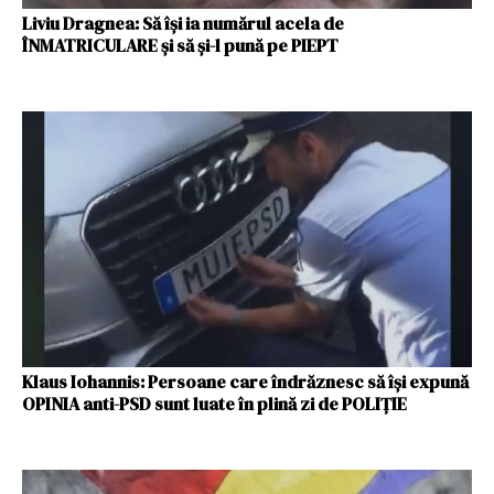
Liviu Dragnea: Să îşi ia numărul acela de
ÎNMATRICULARE şi să şi-l pună pe PIEPT
Klaus Iohannis: Persoane care îndrăznesc să își expună
OPINIA anti-PSD sunt luate în plină zi de POLIȚIE