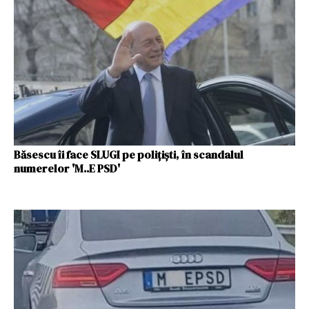
Băsescu îi face SLUGI pe polițiști, în scandalul
numerelor 'M..E PSD'