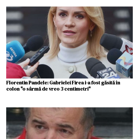
Florentin Pandele: Gabrielei Firea i-a fost găsită în
colon "o sârmă de vreo 3 centimetri"