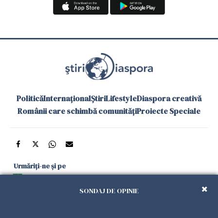
Politică
Internațional
Știri
Lifestyle
Diaspora creativă
Românii care schimbă comunități
Proiecte Speciale
Urmăriți-ne și pe
Google News
SONDAJ DE OPINIE
și în aplicațiile mobile