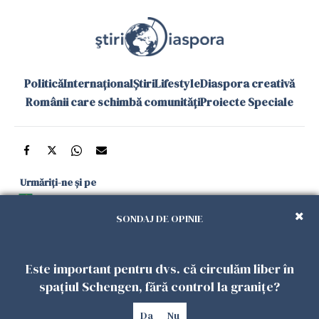
Politică
Internațional
Știri
Lifestyle
Diaspora creativă
Românii care schimbă comunități
Proiecte Speciale
Urmăriți-ne și pe
Google News
SONDAJ DE OPINIE
și în aplicațiile mobile
Este important pentru dvs. că circulăm liber în
Politica de
Politica
Gestionați
Contact
Declarație de
spațiul Schengen, fără control la granițe?
confidențialitate
Cookies
preferințele
accesibilitate
Da
Nu