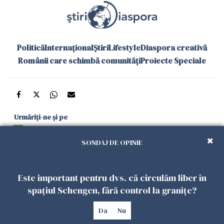
Politică
Internațional
Știri
Lifestyle
Diaspora creativă
Românii care schimbă comunități
Proiecte Speciale
Urmăriți-ne și pe
Google News
SONDAJ DE OPINIE
și în aplicațiile mobile
Este important pentru dvs. că circulăm liber în
Politica de
Politica
Gestionați
Contact
Declarație de
spațiul Schengen, fără control la granițe?
confidențialitate
Cookies
preferințele
accesibilitate
Da
Nu
Copyright 2026. Toate drepturile rezervate.