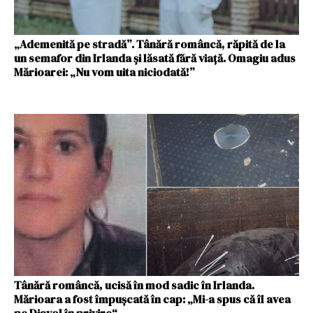
„Ademenită pe stradă”. Tânără româncă, răpită de la
un semafor din Irlanda și lăsată fără viață. Omagiu adus
Mărioarei: „Nu vom uita niciodată!”
Tânără româncă, ucisă în mod sadic în Irlanda.
Mărioara a fost împușcată în cap: „Mi-a spus că îl avea