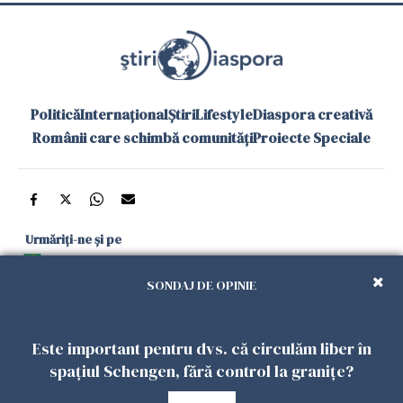
Politică
Internațional
Știri
Lifestyle
Diaspora creativă
Românii care schimbă comunități
Proiecte Speciale
Urmăriți-ne și pe
Google News
SONDAJ DE OPINIE
și în aplicațiile mobile
Este important pentru dvs. că circulăm liber în
Politica de
Politica
Gestionați
Contact
Declarație de
spațiul Schengen, fără control la granițe?
confidențialitate
Cookies
preferințele
accesibilitate