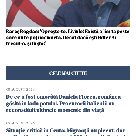
Rareș Bogdan: 'Oprește-te, Liviule! Există o limită peste
care nu te poți încumeta. Decât dacă ești Hitler.Ai
trecut-o, și tu știi!'
CELE MAI CITITE
05 AUGUST 2026
De ce a fost omorâtă Daniela Florea, românca
găsită în lada patului. Procurorii italieni i-au
reconstituit ultimele momente din viață
05 AUGUST 2026
Situație critică în Ceuta: Migranții au plecat, dar