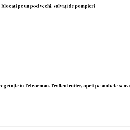
 blocaţi pe un pod vechi, salvaţi de pompieri
vegetație în Teleorman. Traficul rutier, oprit pe ambele sens