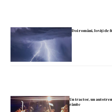
Doi români, loviţi de 
Un tractor, un autotren
rănite