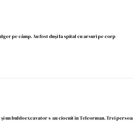
fulger pe câmp. Au fost duşi la spital cu arsuri pe corp
 şi un buldoexcavator s-au ciocnit în Teleorman. Trei persoa