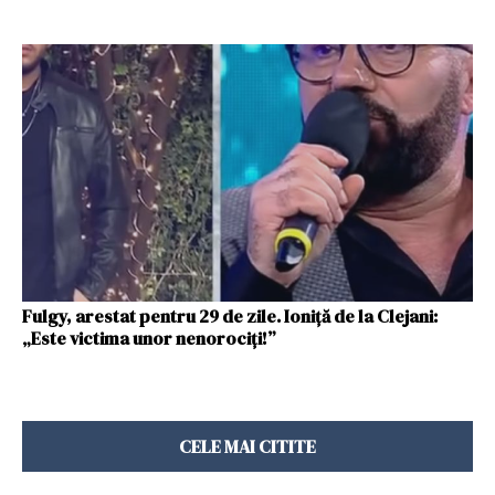
Fulgy, arestat pentru 29 de zile. Ioniță de la Clejani:
„Este victima unor nenorociți!”
CELE MAI CITITE