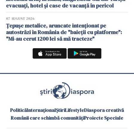
evacuați, hotel și case de vacanță în pericol
07 AUGUST 2026
Țepușe metalice, aruncate intenționat pe
autostrăzi în România de "baieții cu platforme":
"Mi-au cerut 1200 lei să mă tracteze"
Politică
Internațional
Știri
Lifestyle
Diaspora creativă
Românii care schimbă comunități
Proiecte Speciale