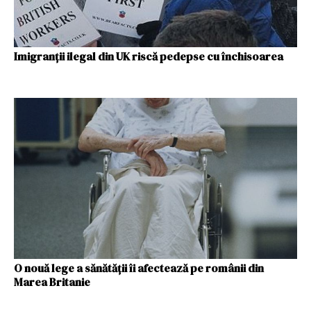
Imigranții ilegal din UK riscă pedepse cu închisoarea
O nouă lege a sănătății îi afectează pe românii din
Marea Britanie