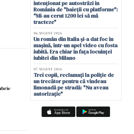
intenționat pe autostrăzi în
România de "baieții cu platforme":
"Mi-au cerut 1200 lei să mă
tracteze"
06 AUGUST 2026
Un român din Italia și-a dat foc în
mașină, într-un apel video cu fosta
iubită. Era chiar în fața locuinței
iubitei din Milano
07 AUGUST 2026
Trei copii, reclamați la poliție de
un trecător pentru că vindeau
limonadă pe stradă: "Nu aveau
mbrie
autorizație"