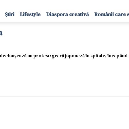
Știri
Lifestyle
Diaspora creativă
Românii care 
a
e declanşează un protest: grevă japoneză în spitale, începând