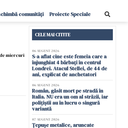
schimbă comunități
Proiecte Speciale
CELE MAI CITITE
06 AUGUST 2026
 de miercuri
S-a aflat cine este femeia care a
înjunghiat 4 bărbați în centrul
Londrei. Atacul Stellei, de 44 de
ani, explicat de anchetatori
06 AUGUST 2026
Român, găsit mort pe stradă în
Italia. NU era un om al străzii, iar
polițiștii au în lucru o singură
variantă
07 AUGUST 2026
Țepușe metalice, aruncate