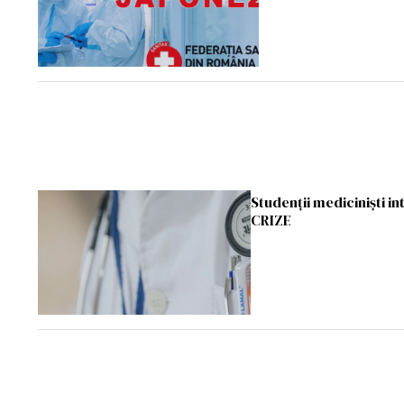
Studenţii medicinişti i
CRIZE