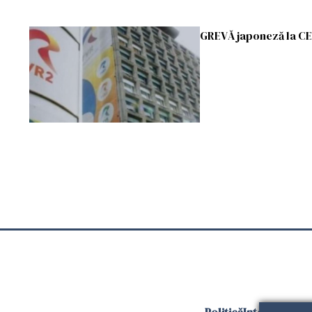
GREVĂ japoneză la C