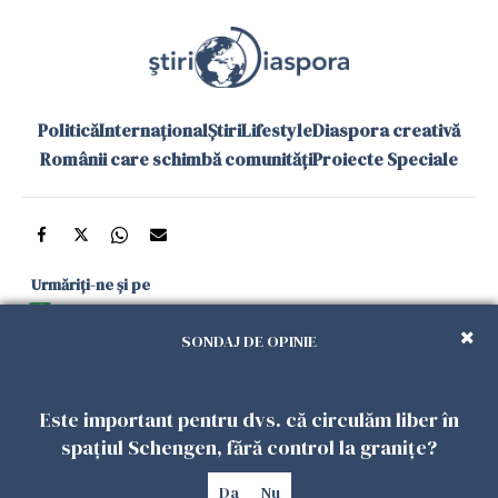
Politică
Internațional
Știri
Lifestyle
Diaspora creativă
Românii care schimbă comunități
Proiecte Speciale
Urmăriți-ne și pe
Google News
SONDAJ DE OPINIE
și în aplicațiile mobile
Este important pentru dvs. că circulăm liber în
Politica de
Politica
Gestionați
Contact
Declarație de
spațiul Schengen, fără control la granițe?
confidențialitate
Cookies
preferințele
accesibilitate
Da
Nu