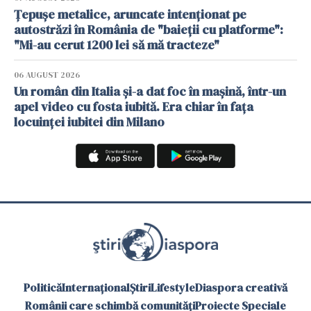
Țepușe metalice, aruncate intenționat pe
autostrăzi în România de "baieții cu platforme":
"Mi-au cerut 1200 lei să mă tracteze"
06 AUGUST 2026
Un român din Italia și-a dat foc în mașină, într-un
apel video cu fosta iubită. Era chiar în fața
locuinței iubitei din Milano
Politică
Internațional
Știri
Lifestyle
Diaspora creativă
Românii care schimbă comunități
Proiecte Speciale