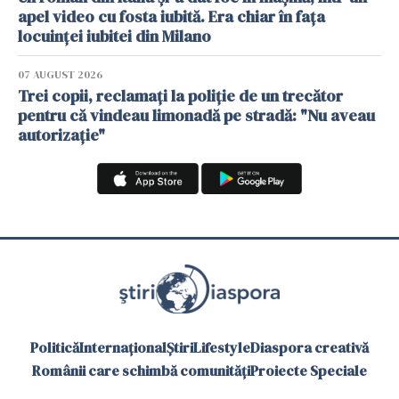
apel video cu fosta iubită. Era chiar în fața
locuinței iubitei din Milano
07 AUGUST 2026
Trei copii, reclamați la poliție de un trecător
pentru că vindeau limonadă pe stradă: "Nu aveau
autorizație"
Politică
Internațional
Știri
Lifestyle
Diaspora creativă
Românii care schimbă comunități
Proiecte Speciale