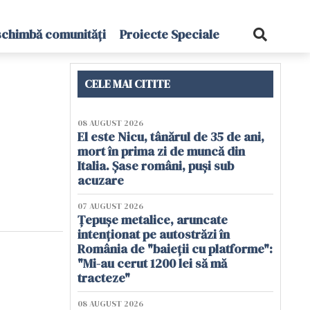
schimbă comunități
Proiecte Speciale
CELE MAI CITITE
08 AUGUST 2026
e
El este Nicu, tânărul de 35 de ani,
mort în prima zi de muncă din
Italia. Șase români, puși sub
acuzare
07 AUGUST 2026
Țepușe metalice, aruncate
intenționat pe autostrăzi în
România de "baieții cu platforme":
"Mi-au cerut 1200 lei să mă
tracteze"
08 AUGUST 2026