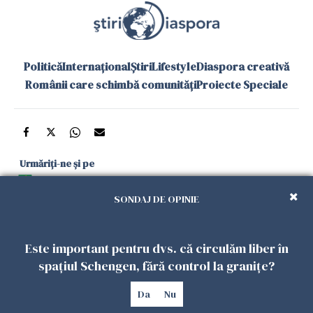
Politică
Internațional
Știri
Lifestyle
Diaspora creativă
Românii care schimbă comunități
Proiecte Speciale
Urmăriți-ne și pe
Google News
SONDAJ DE OPINIE
și în aplicațiile mobile
Este important pentru dvs. că circulăm liber în
Politica de
Politica
Gestionați
Contact
Declarație de
spațiul Schengen, fără control la granițe?
confidențialitate
Cookies
preferințele
accesibilitate
Da
Nu
Copyright 2026. Toate drepturile rezervate.