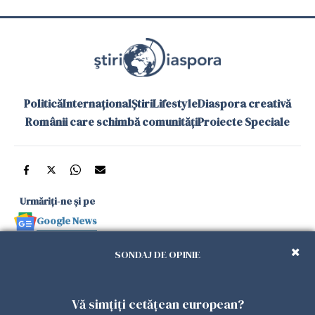
Politică
Internațional
Știri
Lifestyle
Diaspora creativă
Românii care schimbă comunități
Proiecte Speciale
Urmăriți-ne și pe
Google News
și în aplicațiile mobile
SONDAJ DE OPINIE
Politica de
Politica
Gestionați
Contact
Declarație de
Vă simțiți cetățean european?