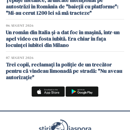
Țepușe metalice, aruncate intenționat pe
autostrăzi în România de "baieții cu platforme":
"Mi-au cerut 1200 lei să mă tracteze"
06 AUGUST 2026
Un român din Italia și-a dat foc în mașină, într-un
apel video cu fosta iubită. Era chiar în fața
locuinței iubitei din Milano
07 AUGUST 2026
Trei copii, reclamați la poliție de un trecător
pentru că vindeau limonadă pe stradă: "Nu aveau
autorizație"