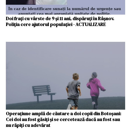
Doi frați cu vârste de 9 și 11 ani, dispăruți în Râșnov.
Poliția cere ajutorul populației - ACTUALIZARE
Operațiune amplă de căutare a doi copii din Botoșani:
Cei doi au fost găsiți și se cercetează dacă au fost sau
nu răpiți cu adevărat