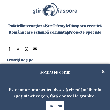
Politică
Internațional
Știri
Lifestyle
Diaspora creativă
Românii care schimbă comunități
Proiecte Speciale
Urmăriți-ne și pe
Google News
SONDAJ DE OPINIE
și în aplicațiile mobile
Este important pentru dvs. că circulăm liber în
Politica de
Politica
Gestionați
Contact
Declarație de
spațiul Schengen, fără control la granițe?
confidențialitate
Cookies
preferințele
accesibilitate
Da
Nu