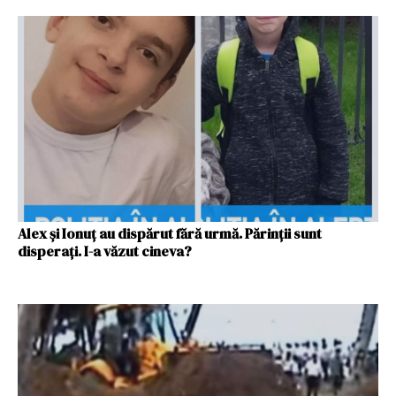
Alex și Ionuț au dispărut fără urmă. Părinții sunt
disperați. I-a văzut cineva?