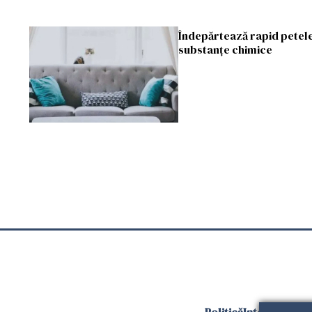
Îndepărtează rapid petele
substanțe chimice