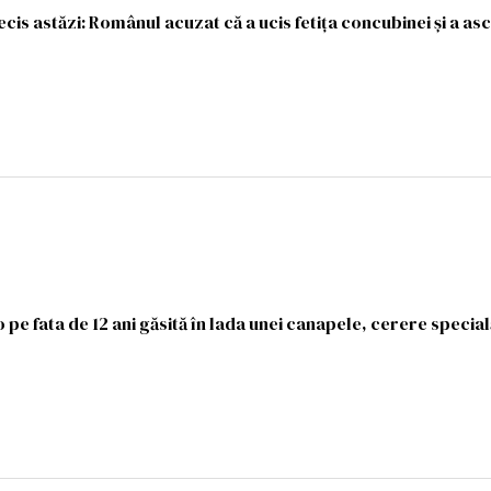
ecis astăzi: Românul acuzat că a ucis fetiţa concubinei şi a as
pe fata de 12 ani găsită în lada unei canapele, cerere special