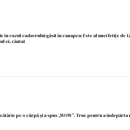
 în cazul cadavrului găsit în canapea: Este al unei fetițe de 
ul ei, căutat
ucătărie pe o cârpă și a spus „WOW”. Truc pentru a îndepărta 