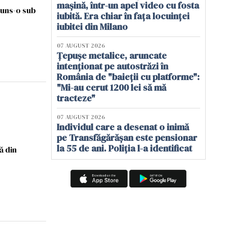
mașină, într-un apel video cu fosta
cuns-o sub
iubită. Era chiar în fața locuinței
iubitei din Milano
07 AUGUST 2026
Țepușe metalice, aruncate
intenționat pe autostrăzi în
România de "baieții cu platforme":
"Mi-au cerut 1200 lei să mă
tracteze"
07 AUGUST 2026
Individul care a desenat o inimă
pe Transfăgărășan este pensionar
la 55 de ani. Poliția l-a identificat
ă din