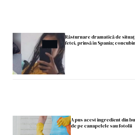
Răsturnare dramatică de situație
fetei, prinsă în Spania; concubin
A pus acest ingredient din b
de pe canapelele sau fotolii