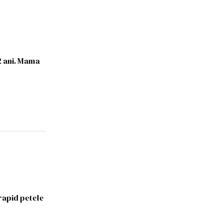
12 ani. Mama
rapid petele