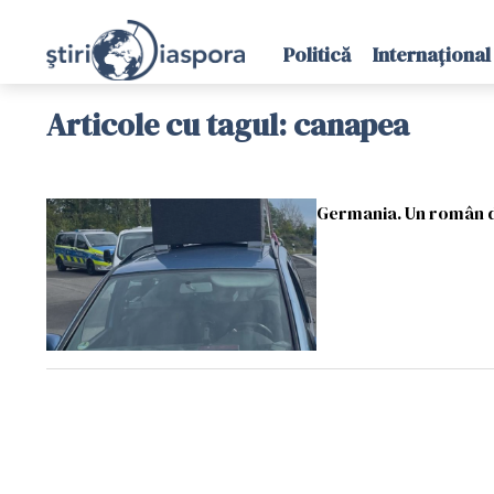
Politică
Internațional
Articole cu tagul: canapea
Germania. Un român dr