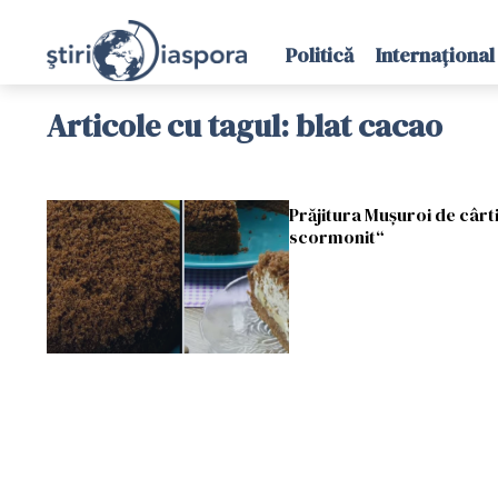
Politică
Internațional
Articole cu tagul: blat cacao
Prăjitura Mușuroi de cârt
scormonit“