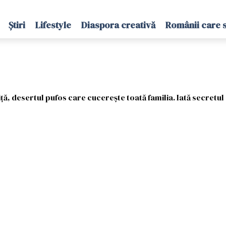
Știri
Lifestyle
Diaspora creativă
Românii care 
iță, desertul pufos care cucerește toată familia. Iată secretu