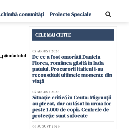
schimbă comunități
Proiecte Speciale
CELE MAI CITITE
05 AUGUST 2026
l „pământului
De ce a fost omorâtă Daniela
Florea, românca găsită în lada
patului. Procurorii italieni i-au
reconstituit ultimele momente din
viață
05 AUGUST 2026
Situație critică în Ceuta: Migranții
au plecat, dar au lăsat în urma lor
peste 1.000 de copii. Centrele de
protecție sunt sufocate
06 AUGUST 2026