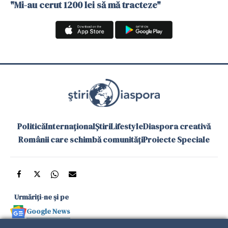
"Mi-au cerut 1200 lei să mă tracteze"
Politică
Internațional
Știri
Lifestyle
Diaspora creativă
Românii care schimbă comunități
Proiecte Speciale
Urmăriți-ne și pe
Google News
și în aplicațiile mobile