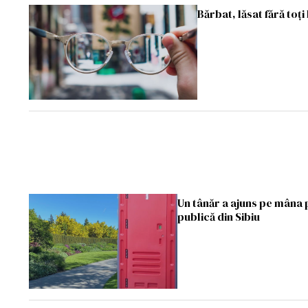
Bărbat, lăsat fără toți
Un tânăr a ajuns pe mâna po
publică din Sibiu