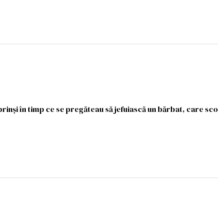
rinși în timp ce se pregăteau să jefuiască un bărbat, care sc