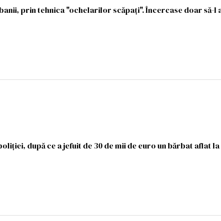
 banii, prin tehnica "ochelarilor scăpați". Încercase doar să-l 
liției, după ce a jefuit de 30 de mii de euro un bărbat aflat la