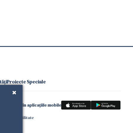
ăți
Proiecte Speciale
gle News
și în aplicațiile mobile
 de accesibilitate