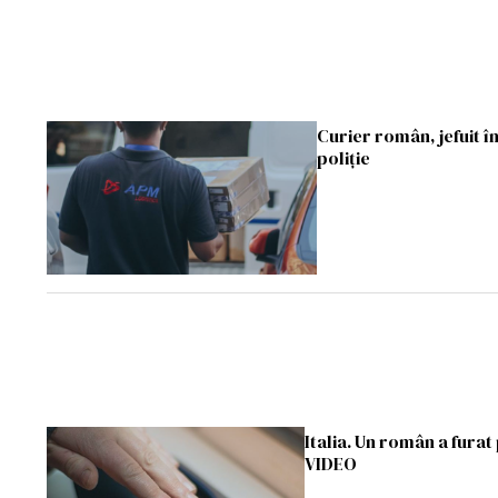
Curier român, jefuit în
poliție
Italia. Un român a furat
VIDEO