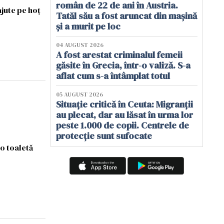
român de 22 de ani în Austria.
ajute pe hoț
Tatăl său a fost aruncat din mașină
și a murit pe loc
04 AUGUST 2026
A fost arestat criminalul femeii
găsite în Grecia, într-o valiză. S-a
aflat cum s-a întâmplat totul
05 AUGUST 2026
Situație critică în Ceuta: Migranții
au plecat, dar au lăsat în urma lor
peste 1.000 de copii. Centrele de
protecție sunt sufocate
 o toaletă