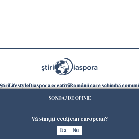
Știri
Lifestyle
Diaspora creativă
Românii care schimbă comunit
SONDAJ DE OPINIE
Goo
Urmăriți-ne și pe
Vă simțiți cetățean european?
dențialitate
Politica Cookies
Gestionați preferințele
Contact
Declarație
Da
Nu
Copyright 2026. Toate drepturile rezervate.