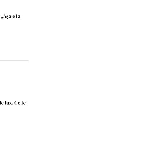
„Așa e la
e lux. Ce le-