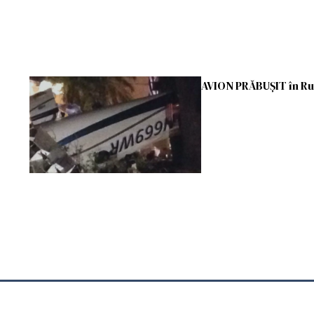
AVION PRĂBUȘIT în Rus