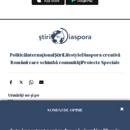
Politică
Internațional
Știri
Lifestyle
Diaspora creativă
Românii care schimbă comunități
Proiecte Speciale
Urmăriți-ne și pe
Google News
SONDAJ DE OPINIE
și în aplicațiile mobile