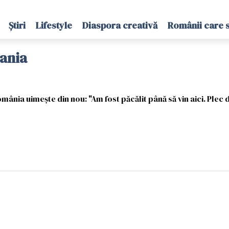
Știri
Lifestyle
Diaspora creativă
Românii care 
mania
nia uimește din nou: "Am fost păcălit până să vin aici. Plec di