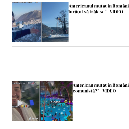
Americanul mutat în România 
învățat să trăiesc" - VIDEO
American mutat în România,
comunistă?" - VIDEO