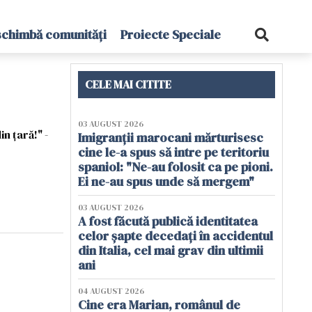
schimbă comunități
Proiecte Speciale
CELE MAI CITITE
03 AUGUST 2026
n țară!" -
Imigranții marocani mărturisesc
cine le-a spus să intre pe teritoriu
spaniol: "Ne-au folosit ca pe pioni.
Ei ne-au spus unde să mergem"
03 AUGUST 2026
A fost făcută publică identitatea
celor șapte decedați în accidentul
din Italia, cel mai grav din ultimii
ani
04 AUGUST 2026
Cine era Marian, românul de