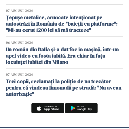
07 AUGUST 2026
Țepușe metalice, aruncate intenționat pe
autostrăzi în România de "baieții cu platforme":
"Mi-au cerut 1200 lei să mă tracteze"
06 AUGUST 2026
Un român din Italia și-a dat foc în mașină, într-un
apel video cu fosta iubită. Era chiar în fața
locuinței iubitei din Milano
07 AUGUST 2026
Trei copii, reclamați la poliție de un trecător
pentru că vindeau limonadă pe stradă: "Nu aveau
autorizație"