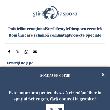
Politică
Internațional
Știri
Lifestyle
Diaspora creativă
Românii care schimbă comunități
Proiecte Speciale
Urmăriți-ne și pe
Google News
SONDAJ DE OPINIE
și în aplicațiile mobile
Este important pentru dvs. că circulăm liber în
Politica de
Politica
Gestionați
Contact
Declarație de
spațiul Schengen, fără control la granițe?
confidențialitate
Cookies
preferințele
accesibilitate
Da
Nu