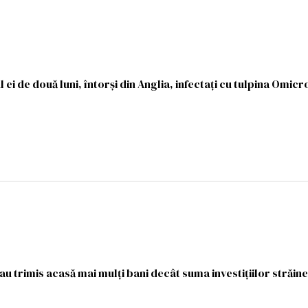
 ei de două luni, întorși din Anglia, infectați cu tulpina Omicr
u trimis acasă mai mulţi bani decât suma investiţiilor străine