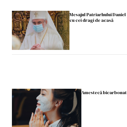
Mesajul Patriarhului Daniel
cu cei dragi de acasă
Amestecă bicarbonat de