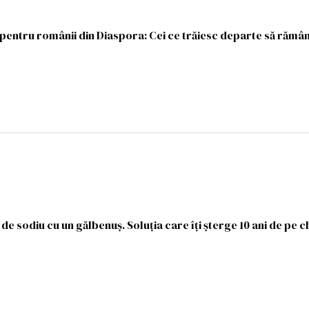
 pentru românii din Diaspora: Cei ce trăiesc departe să rămân
 sodiu cu un gălbenuș. Soluția care îți șterge 10 ani de pe c