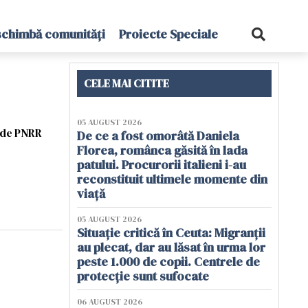
schimbă comunități
Proiecte Speciale
CELE MAI CITITE
05 AUGUST 2026
t de PNRR
De ce a fost omorâtă Daniela
Florea, românca găsită în lada
patului. Procurorii italieni i-au
reconstituit ultimele momente din
viață
05 AUGUST 2026
Situație critică în Ceuta: Migranții
au plecat, dar au lăsat în urma lor
peste 1.000 de copii. Centrele de
protecție sunt sufocate
06 AUGUST 2026