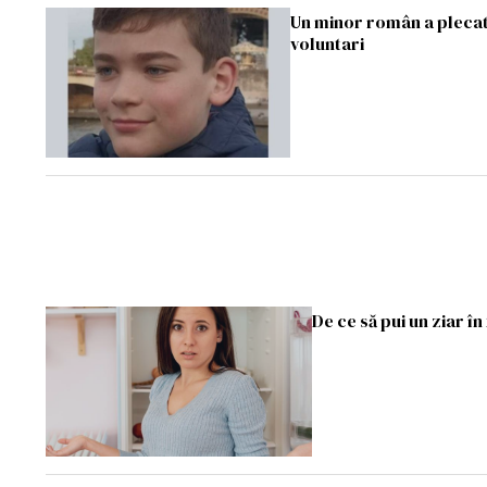
Un minor român a plecat d
voluntari
De ce să pui un ziar î