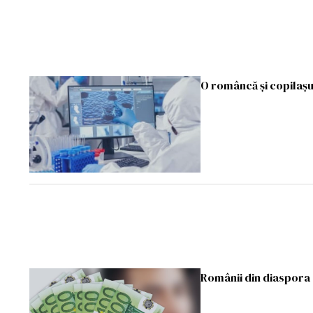
O româncă și copilașul
Românii din diaspora a