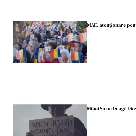
MAE, atenționare pent
Mihai Șora: Dragă Dia