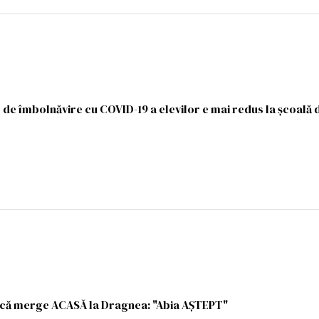
 de îmbolnăvire cu COVID-19 a elevilor e mai redus la şcoală
că merge ACASĂ la Dragnea: "Abia AȘTEPT"