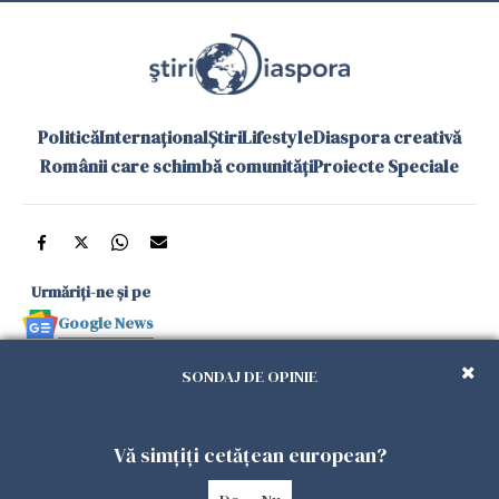
Politică
Internațional
Știri
Lifestyle
Diaspora creativă
Românii care schimbă comunități
Proiecte Speciale
Urmăriți-ne și pe
Google News
și în aplicațiile mobile
SONDAJ DE OPINIE
Politica de
Politica
Gestionați
Contact
Declarație de
Vă simțiți cetățean european?
confidențialitate
Cookies
preferințele
accesibilitate