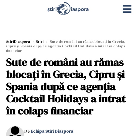
StiriDiaspora
›
Știri
›
Sute de români au rămas blocați în Grecia,
Cipru și Spania după ce agenția Cocktail Holidays a intrat în colaps
financiar
Sute de români au rămas
blocați în Grecia, Cipru și
Spania după ce agenția
Cocktail Holidays a intrat
în colaps financiar
De
Echipa Stiri Diaspora