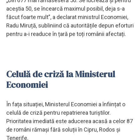
„Din 677 mai rămăseseră 50. Se lucrează și pentru
aceştia 50, se încearcă maximul posibil, deja s-a
făcut foarte mult”, a declarat ministrul Economiei,
Radu Miruță, subliniind că autoritățile depun eforturi
pentru a-i readuce în țară pe toți românii afectați.
Celulă de criză la Ministerul
Economiei
În fața situației, Ministerul Economiei a înființat o
celulă de criză pentru repatrierea turiștilor.
Prioritatea imediată este aducerea acasă a celor 87
de români rămași fără soluții în Cipru, Rodos și
Tenerife.