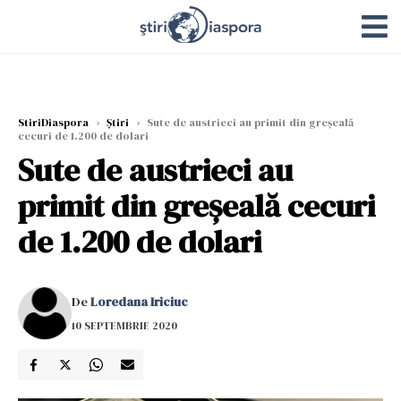
StiriDiaspora
›
Știri
›
Sute de austrieci au primit din greșeală
cecuri de 1.200 de dolari
Sute de austrieci au
primit din greșeală cecuri
de 1.200 de dolari
De
Loredana Iriciuc
10 SEPTEMBRIE 2020