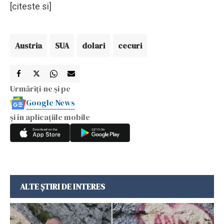
[citeste si]
Austria
SUA
dolari
cecuri
Urmăriți-ne și pe
Google News
și în aplicațiile mobile
ALTE ȘTIRI DE INTERES