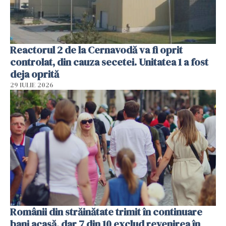
Reactorul 2 de la Cernavodă va fi oprit
controlat, din cauza secetei. Unitatea 1 a fost
deja oprită
29 IULIE 2026
Românii din străinătate trimit în continuare
bani acasă, dar 7 din 10 exclud revenirea în