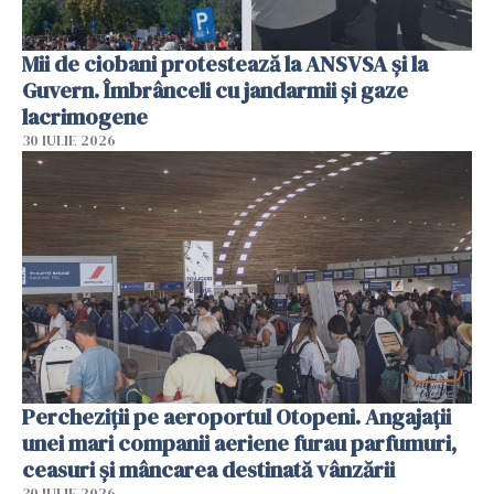
Mii de ciobani protestează la ANSVSA și la
Guvern. Îmbrânceli cu jandarmii și gaze
lacrimogene
30 IULIE 2026
Percheziții pe aeroportul Otopeni. Angajații
unei mari companii aeriene furau parfumuri,
ceasuri și mâncarea destinată vânzării
30 IULIE 2026