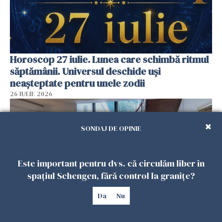
Horoscop 27 iulie. Lunea care schimbă ritmul
săptămânii. Universul deschide uși
neașteptate pentru unele zodii
26 IULIE 2026
SONDAJ DE OPINIE
Este important pentru dvs. că circulăm liber în
spațiul Schengen, fără control la granițe?
Da
Nu
Accidente, spitalizare sau alte urgențe?