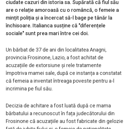
ciudate cazuri din istoria sa. Supărată că fiul său
are o relație amoroasă cu o româncă, o femeie a
mințit poliția și a încercat să-l bage pe tânăr la
închisoare. Italianca susține că "diferențele
sociale" sunt prea mari între cei doi.
Un bărbat de 37 de ani din localitatea Anagni,
provincia Frosinone, Lazio, a fost achitat de
acuzațiile de extorsiune și rele tratamente
împotriva mamei sale, după ce instanța a constatat
că femeia a inventat întreaga poveste pentru a-l
incrimina pe fiul său.
Decizia de achitare a fost luată după ce mama
bărbatului a recunoscut în fața judecătorului din
Frosinone că acuzațiile au fost fabricate din gelozie
față de iubita fiului ei, o femeie de naționalitate