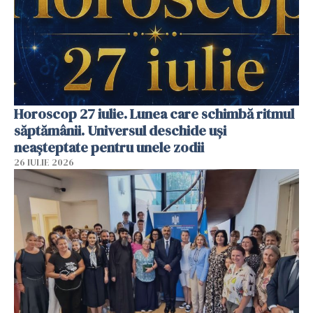
Horoscop 27 iulie. Lunea care schimbă ritmul
săptămânii. Universul deschide uși
neașteptate pentru unele zodii
26 IULIE 2026