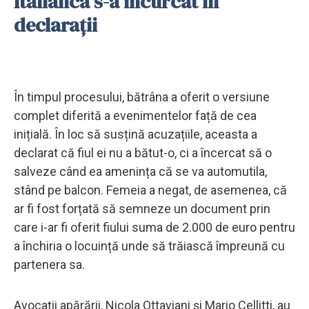
Italianca s-a încurcat în
declarații
În timpul procesului, bătrâna a oferit o versiune
complet diferită a evenimentelor față de cea
inițială. În loc să susțină acuzațiile, aceasta a
declarat că fiul ei nu a bătut-o, ci a încercat să o
salveze când ea amenința că se va automutila,
stând pe balcon. Femeia a negat, de asemenea, că
ar fi fost forțată să semneze un document prin
care i-ar fi oferit fiului suma de 2.000 de euro pentru
a închiria o locuință unde să trăiască împreună cu
partenera sa.
Avocații apărării, Nicola Ottaviani și Mario Cellitti, au