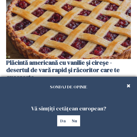
Plăcintă americană cu vanilie și cireșe -
desertul de vară rapid și răcoritor care te
cucerește
13 IUNIE 2026
SONDAJ DE OPINIE
Vă simțiți cetățean european?
Da
Nu