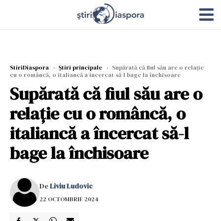
StiriDiaspora
›
Știri principale
›
Supărată că fiul său are o relație
cu o româncă, o italiancă a încercat să-l bage la închisoare
Supărată că fiul său are o
relație cu o româncă, o
italiancă a încercat să-l
bage la închisoare
De
Liviu Ludovic
22 OCTOMBRIE 2024