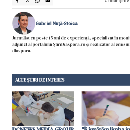
Urmăriți-ne 
Gabriel Nuță-Stoica
Jurnalist cu peste 15 ani de experiență, specializat în mon
adjunct al portalului ȘtiriDiaspora.ro și realizator al emi
diaspora.
ALTE ȘTIRI DE INTERES
DCNEWS MEDIA GROUP
"Îi învățăm limba in