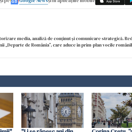
Google News
și pe
și în aplicațiile mobile
itorizare media, analiză de conținut și comunicare strategică. Re
siunii „Departe de România”, care aduce în prim-plan vocile români
imii".
"Li se răpesc ani din
Corina Crețu, 