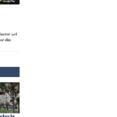
dactor-șef
lor din
”adevăr