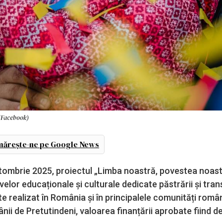
N/Facebook)
ărește-ne pe Google News
octombrie 2025, proiectul „Limba noastră, povestea noast
lor educaționale și culturale dedicate păstrării și tran
ste realizat în România și în principalele comunități româ
nii de Pretutindeni, valoarea finanțării aprobate fiind d