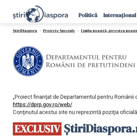
Politică
Internațional
StiriDiaspora
›
Proiecte Speciale
›
Limba noastră, povestea noast
„Proiect finanţat de Departamentul pentru Românii d
https://dprp.gov.ro/web/
Conţinutul acestui site nu reprezintă poziţia oficia
ȘtiriDiaspora.
EXCLUSIV