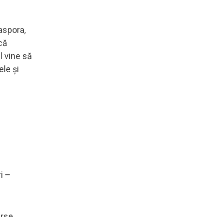
iaspora,
că
l vine să
ele și
ri –
erse