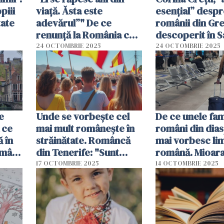
piii
viață. Ăsta este
esențial” despr
tate
adevărul”" De ce
românii din Gre
renunță la România cei
descoperit în S
care se întorc acasă din
24 OCTOMBRIE 2025
24 OCTOMBRIE 2025
Anglia
e
Unde se vorbește cel
De ce unele fami
 ce
mai mult românește în
români din dia
ă în
străinătate. Româncă
mai vorbesc li
omâni
din Tenerife: "Sunt
română. Mioar
i
locuri în care nici nu-ți
Moraru: "Este 
17 OCTOMBRIE 2025
14 OCTOMBRIE 2025
imaginezi"
păcat"