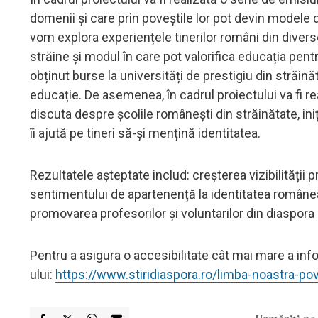
domenii și care prin poveștile lor pot devin modele de
vom explora experiențele tinerilor români din divers
străine și modul în care pot valorifica educația pent
obținut burse la universități de prestigiu din străin
educație. De asemenea, în cadrul proiectului va fi r
discuta despre școlile românești din străinătate, ini
îi ajută pe tineri să-și mențină identitatea.
Rezultatele așteptate includ: creșterea vizibilități
sentimentului de apartenență la identitatea româneasc
promovarea profesorilor și voluntarilor din diaspora
Pentru a asigura o accesibilitate cât mai mare a infor
ului:
https://www.stiridiaspora.ro/limba-noastra-po