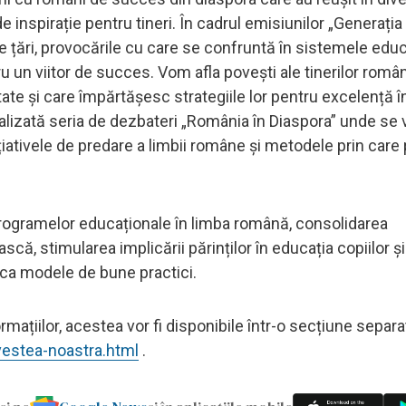
 inspirație pentru tineri. În cadrul emisiunilor „Generația
e țări, provocările cu care se confruntă în sistemele edu
ru un viitor de succes. Vom afla povești ale tinerilor româ
ătate și care împărtășesc strategiile lor pentru excelență î
ealizată seria de dezbateri „România în Diaspora” unde se 
țiativele de predare a limbii române și metodele prin care 
i programelor educaționale în limba română, consolidarea
ă, stimularea implicării părinților în educația copiilor și
 ca modele de bune practici.
mațiilor, acestea vor fi disponibile într-o secțiune separa
vestea-noastra.html
.