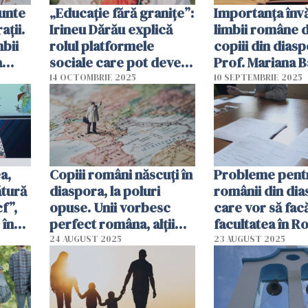
unte
„Educație fără granițe”:
Importanța învă
ații.
Irineu Dărău explică
limbii române 
mbii
rolul platformele
copiii din diasp
a
sociale care pot deveni
Prof. Mariana 
ora
punți între tinerii din
ai cum să te de
14 OCTOMBRIE 2025
10 SEPTEMBRIE 2025
diaspora și România
de originile tal
a,
Copiii români născuţi în
Probleme pent
ătură
diaspora, la poluri
românii din di
f”,
opuse. Unii vorbesc
care vor să fac
 în
perfect româna, alţii
facultatea în R
aproape deloc. Ce
Birocraţie exce
24 AUGUST 2025
23 AUGUST 2025
soluţii sunt?
probleme cu d