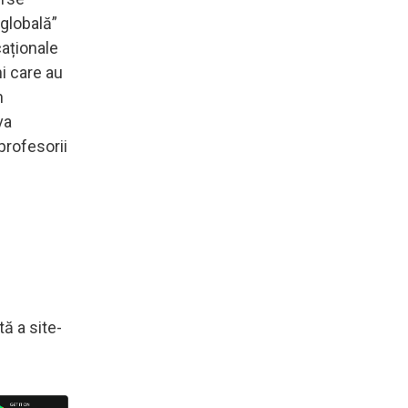
 globală”
caționale
ni care au
n
va
profesorii
tă a site-