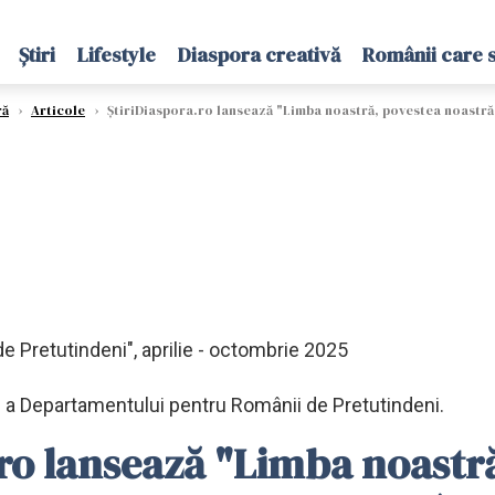
Știri
Lifestyle
Diaspora creativă
Românii care 
ră
›
Articole
›
ȘtiriDiaspora.ro lansează "Limba noastră, povestea noastră
e Pretutindeni", aprilie - octombrie 2025
lă a Departamentului pentru Românii de Pretutindeni.
ro lansează "Limba noastră