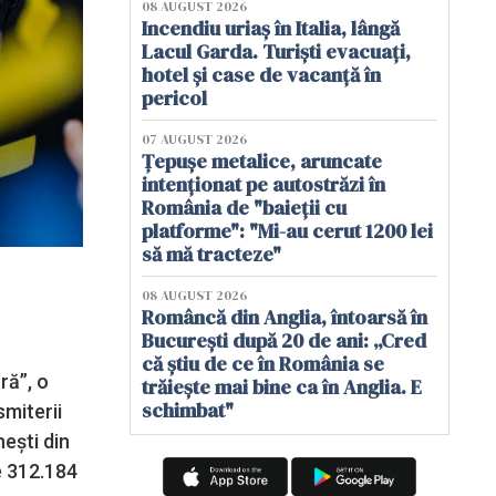
08 AUGUST 2026
Incendiu uriaș în Italia, lângă
Lacul Garda. Turiști evacuați,
hotel și case de vacanță în
pericol
07 AUGUST 2026
Țepușe metalice, aruncate
intenționat pe autostrăzi în
România de "baieții cu
platforme": "Mi-au cerut 1200 lei
să mă tracteze"
08 AUGUST 2026
Româncă din Anglia, întoarsă în
București după 20 de ani: „Cred
că știu de ce în România se
ră”, o
trăiește mai bine ca în Anglia. E
schimbat"
smiterii
nești din
e 312.184