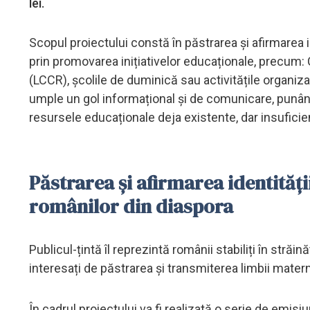
lei.
Scopul proiectului constă în păstrarea și afirmarea ide
prin promovarea inițiativelor educaționale, precum:
(LCCR), școlile de duminică sau activitățile organiza
umple un gol informațional și de comunicare, punând în
resursele educaționale deja existente, dar insufici
Păstrarea și afirmarea identității
românilor din diaspora
Publicul-țintă îl reprezintă românii stabiliți în străină
interesați de păstrarea și transmiterea limbii mater
În cadrul proiectului va fi realizată o serie de emis