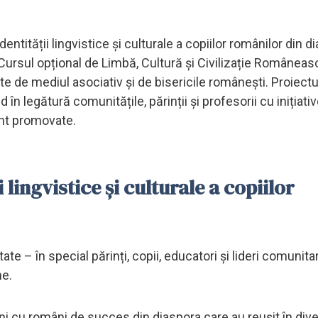
ntității lingvistice și culturale a copiilor românilor din d
 Cursul opțional de Limbă, Cultură și Civilizație Româneas
te de mediul asociativ și de bisericile românești. Proiectu
 legătură comunitățile, părinții și profesorii cu inițiativ
ent promovate.
 lingvistice și culturale a copiilor
tate – în special părinți, copii, educatori și lideri comunita
ne.
iuni cu români de succes din diaspora care au reușit în div