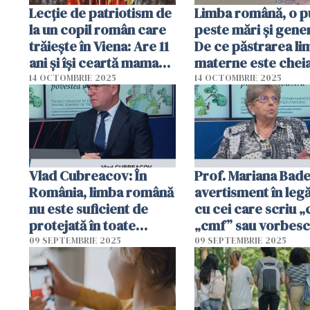
Lecție de patriotism de
Limba română, o p
la un copil român care
peste mări și gener
trăiește în Viena: Are 11
De ce păstrarea li
ani și își ceartă mama
materne este chei
dacă vorbește în limba
identității în diasp
14 OCTOMBRIE 2025
14 OCTOMBRIE 2025
germană / video
Vlad Cubreacov: În
Prof. Mariana Bade
România, limba română
avertisment în leg
nu este suficient de
cu cei care scriu „c
protejată în toate
„cmf” sau vorbesc
formele ei
romgleză / video
09 SEPTEMBRIE 2025
09 SEPTEMBRIE 2025