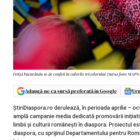
Fetiță bucurându-se de confeti în culorile tricolorului (Sursa foto: MAP
Adaugă-ne ca sursă preferată în Google
Urm
ȘtiriDiaspora.ro derulează, în perioada aprilie – 
amplă campanie media dedicată promovării inițiative
limbii și culturii românești în diaspora. Proiectul e
diaspora, cu sprijinul Departamentului pentru Româ