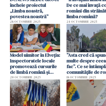
încheie proiectul
De ce mai învață co
„Limba noastră,
români din străină
povestea noastră”
limba română?
28 OCTOMBRIE 2025
24 OCTOMBRIE 2025
Model uimitor în Elveția:
”Asta cred că spun
Inspectoratele locale
multe despre ceea
promovează cursurile
fac”. Ce se întâmpl
de limbă română și
comunitățile de r
școlile iau în
din Belgia, Franța ș
20 OCTOMBRIE 2025
18 OCTOMBRIE 2025
considerare nota
Italia
acordată