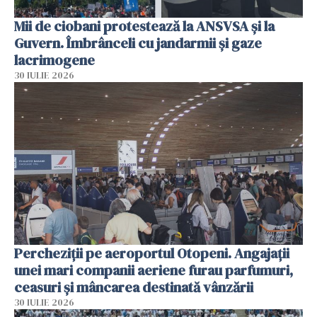
Mii de ciobani protestează la ANSVSA și la
Guvern. Îmbrânceli cu jandarmii și gaze
lacrimogene
30 IULIE 2026
Percheziții pe aeroportul Otopeni. Angajații
unei mari companii aeriene furau parfumuri,
ceasuri și mâncarea destinată vânzării
30 IULIE 2026