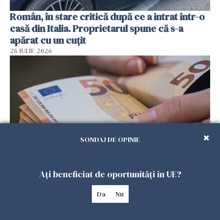
Român, în stare critică după ce a intrat într-o
casă din Italia. Proprietarul spune că s-a
apărat cu un cuțit
26 IULIE 2026
SONDAJ DE OPINIE
Menajere și îngrijitori, în vizorul Fiscului din
Ați beneficiat de oportunități în UE?
Italia. Aproape 500.000 de euro din venituri,
Da
Nu
ascunși de autorități
26 IULIE 2026