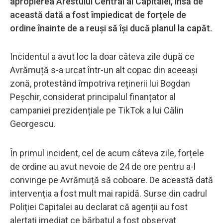
apropierea Arestului Central al Capitalei, însă de
această dată a fost împiedicat de forțele de
ordine înainte de a reuși să își ducă planul la capăt.
Incidentul a avut loc la doar câteva zile după ce
Avrămuță s-a urcat într-un alt copac din aceeași
zonă, protestând împotriva reținerii lui Bogdan
Peșchir, considerat principalul finanțator al
campaniei prezidențiale pe TikTok a lui Călin
Georgescu.
În primul incident, cel de acum câteva zile, forțele
de ordine au avut nevoie de 24 de ore pentru a-l
convinge pe Avrămuță să coboare. De această dată
intervenția a fost mult mai rapidă. Surse din cadrul
Poliției Capitalei au declarat că agenții au fost
alertați imediat ce bărbatul a fost observat