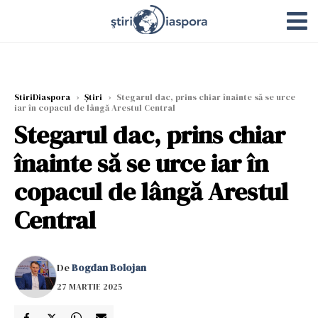
StiriDiaspora
›
Știri
›
Stegarul dac, prins chiar înainte să se urce
iar în copacul de lângă Arestul Central
Stegarul dac, prins chiar
înainte să se urce iar în
copacul de lângă Arestul
Central
De
Bogdan Bolojan
27 MARTIE 2025