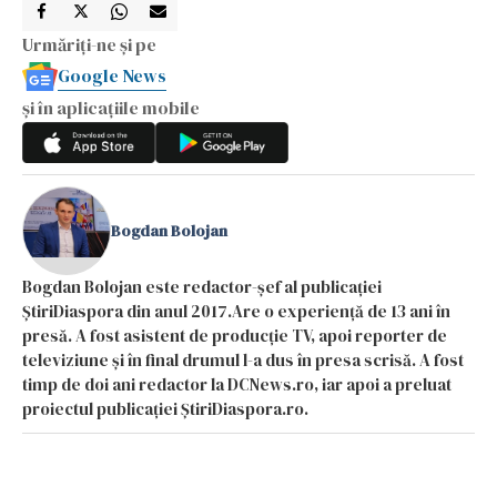
Urmăriți-ne și pe
Google News
și în aplicațiile mobile
Bogdan Bolojan
Bogdan Bolojan este redactor-șef al publicației
ȘtiriDiaspora din anul 2017.Are o experiență de 13 ani în
presă. A fost asistent de producție TV, apoi reporter de
televiziune și în final drumul l-a dus în presa scrisă. A fost
timp de doi ani redactor la DCNews.ro, iar apoi a preluat
proiectul publicației ȘtiriDiaspora.ro.