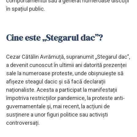
comportamentul său a generat numeroase discuții
în spațiul public.
Cine este „Stegarul dac”?
Cezar Cătălin Avrămuță, supranumit „Stegarul dac”,
a devenit cunoscut în ultimii ani datorită prezenței
sale la numeroase proteste, unde obișnuiește să
afișeze steagul dacic și să facă declarații
naționaliste. Acesta a participat la manifestații
împotriva restricțiilor pandemice, la proteste anti-
guvernamentale și, mai recent, la acțiuni de
susținere a unor figuri politice sau activiști
controversați.