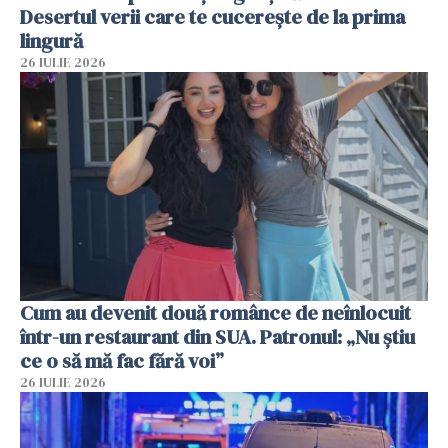
Desertul verii care te cucerește de la prima
lingură
26 IULIE 2026
Cum au devenit două românce de neînlocuit
într-un restaurant din SUA. Patronul: „Nu știu
ce o să mă fac fără voi”
26 IULIE 2026