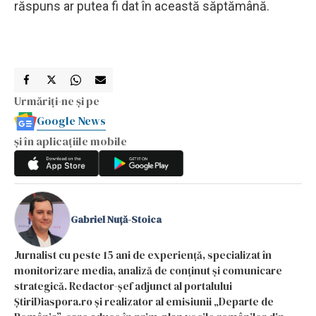
răspuns ar putea fi dat în această săptămână.
Urmăriți-ne și pe
Google News
și în aplicațiile mobile
Gabriel Nuță-Stoica
Jurnalist cu peste 15 ani de experiență, specializat în
monitorizare media, analiză de conținut și comunicare
strategică. Redactor-șef adjunct al portalului
ȘtiriDiaspora.ro și realizator al emisiunii „Departe de