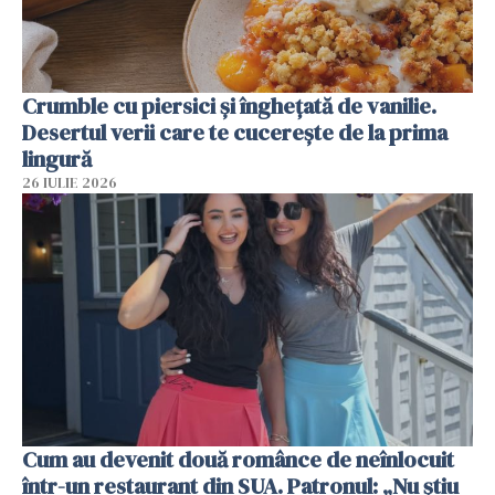
Crumble cu piersici și înghețată de vanilie.
Desertul verii care te cucerește de la prima
lingură
26 IULIE 2026
Cum au devenit două românce de neînlocuit
într-un restaurant din SUA. Patronul: „Nu știu