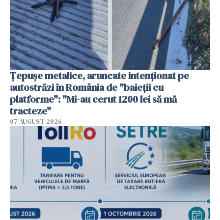
Țepușe metalice, aruncate intenționat pe
autostrăzi în România de "baieții cu
platforme": "Mi-au cerut 1200 lei să mă
tracteze"
07 AUGUST 2026