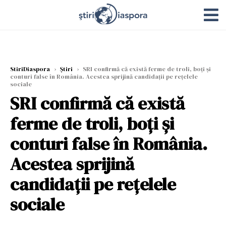
StiriDiaspora
›
Știri
›
SRI confirmă că există ferme de troli, boți și
conturi false în România. Acestea sprijină candidații pe rețelele
sociale
SRI confirmă că există
ferme de troli, boți și
conturi false în România.
Acestea sprijină
candidații pe rețelele
sociale