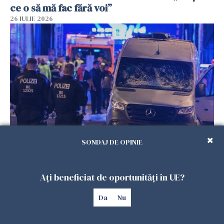
ce o să mă fac fără voi”
26 IULIE 2026
SONDAJ DE OPINIE
Teroare la Berlin, în timpul Gay Pride: o dubiță
a intrat în mulțime. Un mort și 15 răniți
26 IULIE 2026
Ați beneficiat de oportunități în UE?
Da
Nu