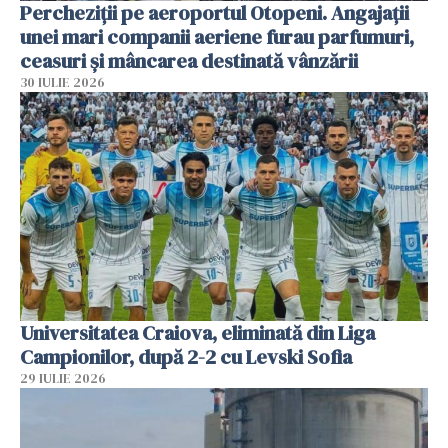
Percheziții pe aeroportul Otopeni. Angajații
unei mari companii aeriene furau parfumuri,
ceasuri și mâncarea destinată vânzării
30 IULIE 2026
Universitatea Craiova, eliminată din Liga
Campionilor, după 2-2 cu Levski Sofia
29 IULIE 2026