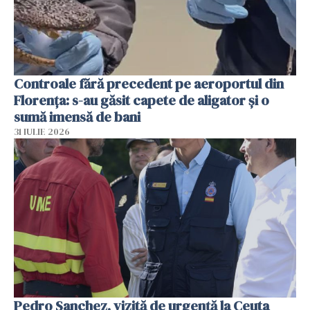
Controale fără precedent pe aeroportul din
Florența: s-au găsit capete de aligator și o
sumă imensă de bani
31 IULIE 2026
Pedro Sanchez, vizită de urgență la Ceuta