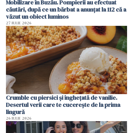
Mobilizare în Buzău. Pompierii au efectuat
căutări, după ce un bărbat a anunțat la 112 că a
văzut un obiect luminos
27 IULIE 2026
Crumble cu piersici și înghețată de vanilie.
Desertul verii care te cucerește de la prima
lingură
26 IULIE 2026