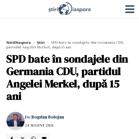
StiriDiaspora
›
Știri
›
SPD bate în sondajele din Germania CDU,
partidul Angelei Merkel, după 15 ani
SPD bate în sondajele din
Germania CDU, partidul
Angelei Merkel, după 15
ani
De
Bogdan Bolojan
24 AUGUST 2021