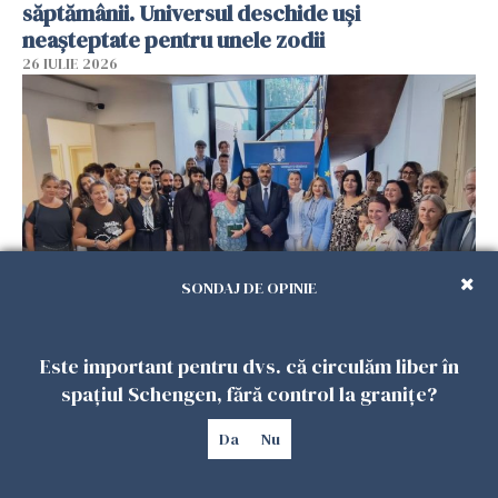
săptămânii. Universul deschide uși
neașteptate pentru unele zodii
26 IULIE 2026
SONDAJ DE OPINIE
Accidente, spitalizare sau alte urgențe?
Este important pentru dvs. că circulăm liber în
Consulatul României la Roma promite
spațiul Schengen, fără control la granițe?
intervenții în doar 24 de ore
26 IULIE 2026
Da
Nu