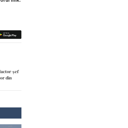
dactor-șef
lor din