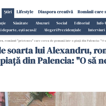
Știri
Lifestyle
Diaspora creativă
Românii care 
ație
Sănătate
Abuzuri
Social
Editorial
Info-
ti departe, ești acasă!
Alegeri Prezidențiale
Interviuri
ru, românul "prietenos" care cerea de pomană într-o piață din Palencia: "O să
de soarta lui Alexandru, r
iață din Palencia: "O să ne 