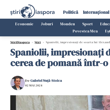
Politică
Internațional
Economie
Joburi
Monden
Sport
Educ
Povestea Mea
Eș
StiriDiaspora
›
Știri
›
Spaniolii, impresionați de soarta lui Alexand
Spaniolii, impresionați 
cerea de pomană într-o p
De
Gabriel Nuță-Stoica
02 MAI 2024