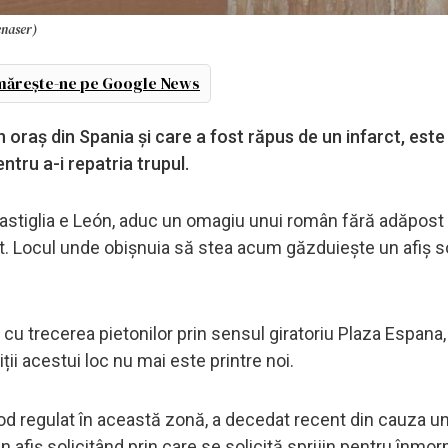
enaser)
ărește-ne pe Google News
raș din Spania și care a fost răpus de un infarct, este
tru a-i repatria trupul.
 Castiglia e León, aduc un omagiu unui român fără adăpost 
rct. Locul unde obișnuia să stea acum găzduiește un afiș s
u trecerea pietonilor prin sensul giratoriu Plaza Espana,
iții acestui loc nu mai este printre noi.
d regulat în această zonă, a decedat recent din cauza un
un afiș solicitând prin care se solicită sprijin pentru înmo