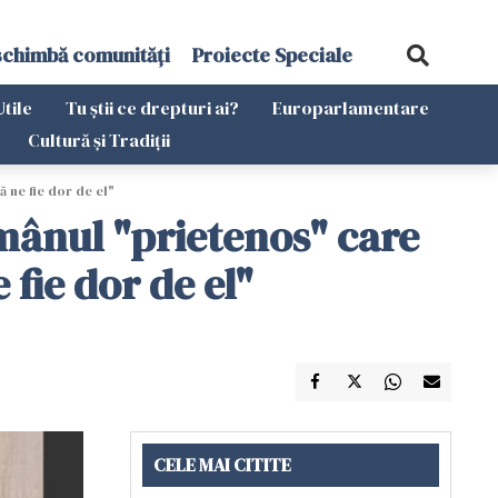
schimbă comunități
Proiecte Speciale
Utile
Tu știi ce drepturi ai?
Europarlamentare
Cultură și Tradiții
 ne fie dor de el"
omânul "prietenos" care
fie dor de el"
CELE MAI CITITE