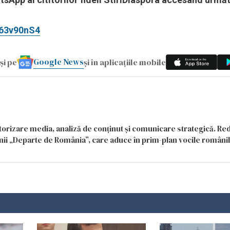
n63v90nS4
Google News
și pe
și în aplicațiile mobile
itorizare media, analiză de conținut și comunicare strategică. Re
siunii „Departe de România”, care aduce în prim-plan vocile români