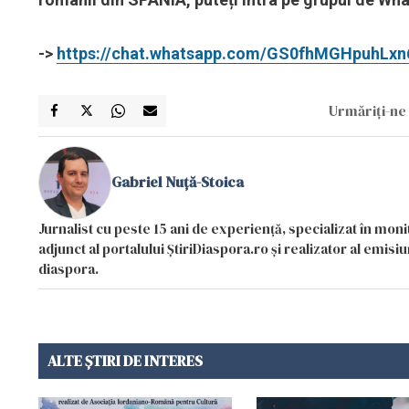
->
https://chat.whatsapp.com/GS0fhMGHpuhLx
Urmăriți-ne 
Gabriel Nuță-Stoica
Jurnalist cu peste 15 ani de experiență, specializat în mon
adjunct al portalului ȘtiriDiaspora.ro și realizator al emi
diaspora.
ALTE ȘTIRI DE INTERES