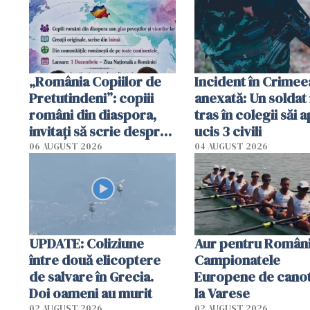
„România Copiilor de
Incident în Crimee
Pretutindeni”: copiii
anexată: Un soldat 
români din diaspora,
tras în colegii săi a
invitați să scrie despre
ucis 3 civili
România într-un volum
06 AUGUST 2026
04 AUGUST 2026
special
UPDATE: Coliziune
Aur pentru Români
între două elicoptere
Campionatele
de salvare în Grecia.
Europene de canot
Doi oameni au murit
la Varese
02 AUGUST 2026
02 AUGUST 2026