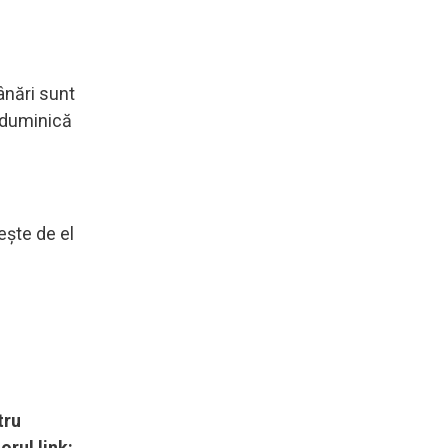
ânări sunt
 duminică
ește de el
tru
orul link: