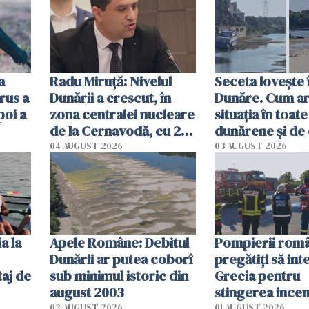
a
Radu Miruţă: Nivelul
Seceta lovește 
rus a
Dunării a crescut, în
Dunăre. Cum ar
poi a
zona centralei nucleare
situația în toate
de la Cernavodă, cu 2
dunărene și de
cm faţă de ziua trecută
România resim
04 AUGUST 2026
03 AUGUST 2026
efectele, deși a
în iulie
a la
Apele Române: Debitul
Pompierii româ
Dunării ar putea coborî
pregătiţi să int
aj de
sub minimul istoric din
Grecia pentru
august 2003
stingerea incen
02 AUGUST 2026
01 AUGUST 2026