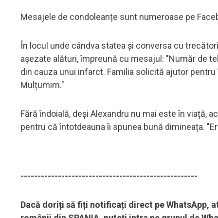
Mesajele de condoleanțe sunt numeroase pe Face
În locul unde cândva statea și conversa cu trecători
așezate alături, împreună cu mesajul: "Număr de t
din cauza unui infarct. Familia solicită ajutor pent
Mulțumim."
Fără îndoială, deși Alexandru nu mai este în viață, a
pentru că întotdeauna îi spunea bună dimineața. "Era
----------------------------------------------------
Dacă doriți să fiți notificați direct pe WhatsApp,
românii din SPANIA, puteți intra pe grupul de What