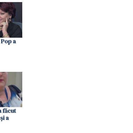
 Pop a
 făcut
și a