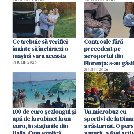
Ce trebuie să verifici
Controale fără
înainte să închiriezi o
precedent pe
mașină vara aceasta
aeroportul din
Florența: s-au găsi
31 IULIE 2026
capete de aligator 
31 IULIE 2026
sumă imensă de ba
100 de euro șezlongul și
Un microbuz cu
apă de la robinet la un
sportivi de la Dina
euro, în stațiunile din
a răsturnat. O per
Italia. Cum explică
a murit, a fost acti