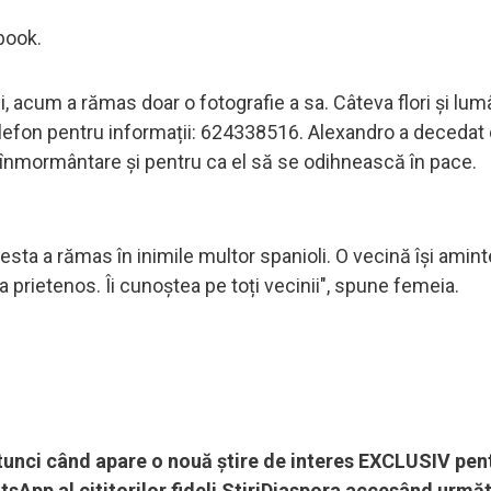
book.
i, acum a rămas doar o fotografie a sa. Câteva flori și lum
elefon pentru informații: 624338516. Alexandro a decedat
ru înmormântare și pentru ca el să se odihnească în pace.
cesta a rămas în inimile multor spanioli. O vecină își amint
 prietenos. Îi cunoștea pe toți vecinii", spune femeia.
 atunci când apare o nouă știre de interes EXCLUSIV pen
sApp al cititorilor fideli StiriDiaspora accesând următ