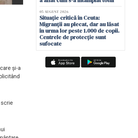
a aflat cum s-a întâmplat totul
05 AUGUST 2026
Situație critică în Ceuta:
Migranții au plecat, dar au lăsat
în urma lor peste 1.000 de copii.
Centrele de protecție sunt
sufocate
care și-a
olicitând
 scrie
ui
rmântare,