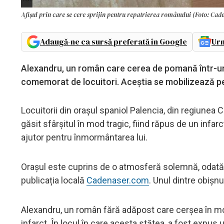
Afișul prin care se cere sprijin pentru repatrierea românului (Foto: Cad
Adaugă-ne ca sursă preferată în Google
Urm
Alexandru, un român care cerea de pomană într-un o
comemorat de locuitori. Aceștia se mobilizează pen
Locuitorii din orașul spaniol Palencia, din regiunea
găsit sfârșitul în mod tragic, fiind răpus de un infa
ajutor pentru înmormântarea lui.
Orașul este cuprins de o atmosferă solemnă, odată c
publicația locală
Cadenaser.com
. Unul dintre obișnu
Alexandru, un român fără adăpost care cerșea în mo
infarct. În locul în care acesta stătea, a fost expus 