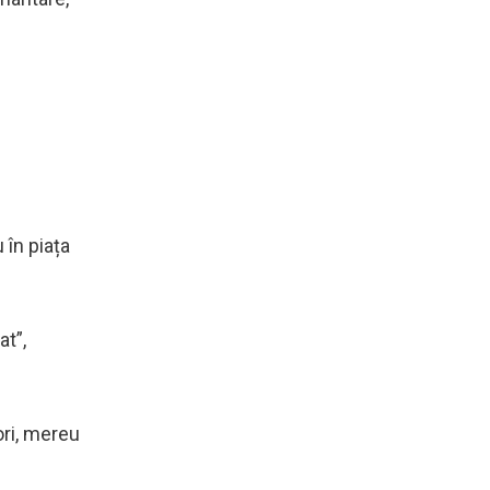
 în piața
at”,
ori, mereu