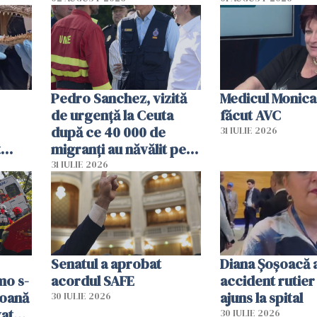
Pedro Sanchez, vizită
Medicul Monica
de urgență la Ceuta
făcut AVC
după ce 40 000 de
31 IULIE 2026
t
migranți au năvălit pe
și o
teritoriul spaniol: „Vom
31 IULIE 2026
ni
mobiliza toate
resursele"
Senatul a aprobat
Diana Șoșoacă a
mo s-
acordul SAFE
accident rutier 
soană
ajuns la spital
30 IULIE 2026
vat
30 IULIE 2026