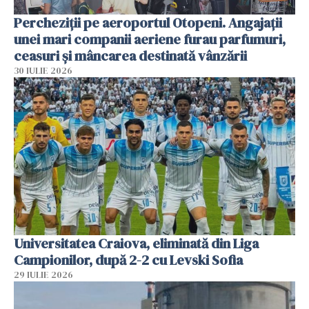
Percheziții pe aeroportul Otopeni. Angajații
unei mari companii aeriene furau parfumuri,
ceasuri și mâncarea destinată vânzării
30 IULIE 2026
Universitatea Craiova, eliminată din Liga
Campionilor, după 2-2 cu Levski Sofia
29 IULIE 2026