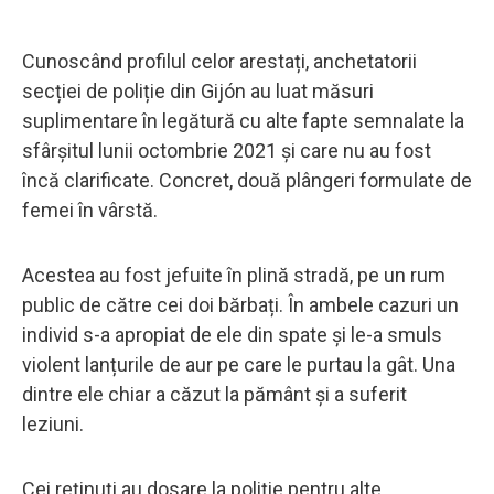
Cunoscând profilul celor arestați, anchetatorii
secției de poliție din Gijón au luat măsuri
suplimentare în legătură cu alte fapte semnalate la
sfârșitul lunii octombrie 2021 și care nu au fost
încă clarificate. Concret, două plângeri formulate de
femei în vârstă.
Acestea au fost jefuite în plină stradă, pe un rum
public de către cei doi bărbați. În ambele cazuri un
individ s-a apropiat de ele din spate și le-a smuls
violent lanțurile de aur pe care le purtau la gât. Una
dintre ele chiar a căzut la pământ și a suferit
leziuni.
Cei reținuți au dosare la poliție pentru alte