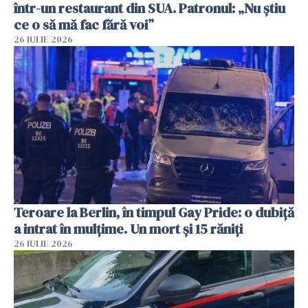
într-un restaurant din SUA. Patronul: „Nu știu
ce o să mă fac fără voi”
26 IULIE 2026
Teroare la Berlin, în timpul Gay Pride: o dubiță
a intrat în mulțime. Un mort și 15 răniți
26 IULIE 2026