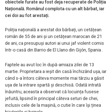
obiectele furate au fost deja recuperate de Poliția
Națională. Românul complota cu un alt bărbat, iar
cei doi au fot arestați.
Poliția națională a arestat doi bărbați, un cetățean
român de 55 de ani și un cetățean marocan de 21
de ani, ca presupuși autori ai unui jaf violent comis
într-o casă din Barrio de El Llano din Gijón, Spania .
Faptele au avut loc în după-amiaza zilei de 13
martie. Proprietara a ieșit din casă închizând ușa, iar
când s-a întors câteva momente mai târziu a găsit
ușa de la intrare spartă și deschisă. Odată intrată
înăuntru, aceasta a observat că locuința fusese
jefuită, lipsind în principal câteva seturi de chei,
inclusiv cele de la mașină, o cutie în care își ținea
bijuteriile și hainele.