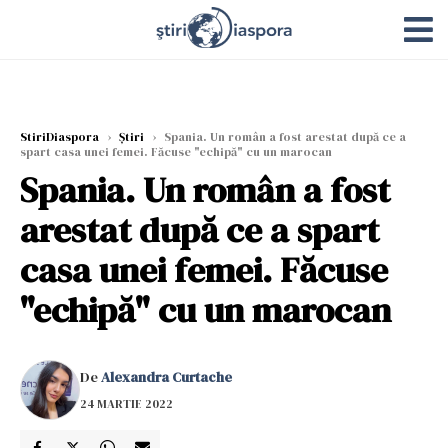
StiriDiaspora
›
Știri
›
Spania. Un român a fost arestat după ce a
spart casa unei femei. Făcuse "echipă" cu un marocan
Spania. Un român a fost
arestat după ce a spart
casa unei femei. Făcuse
"echipă" cu un marocan
De
Alexandra Curtache
24 MARTIE 2022