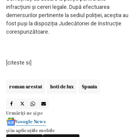
infracțiuni și cereri legale. După efectuarea
demersurilor pertinente la sediul poliției, aceștia au
fost puși la dispoziția Judecătoriei de Instrucție
corespunzătoare.
[citeste si]
roman arestat
hoti de lux
Spania
Urmăriți-ne și pe
Google News
și în aplicațiile mobile