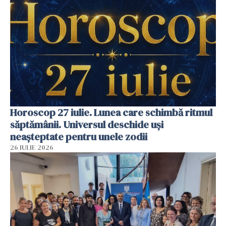
Horoscop 27 iulie. Lunea care schimbă ritmul
săptămânii. Universul deschide uși
neașteptate pentru unele zodii
26 IULIE 2026